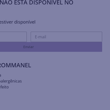
NÃO ESTÁ DISPONÍVEL NO
stiver disponível
Enviar
 ROMMANEL
a
oalergênicas
feito