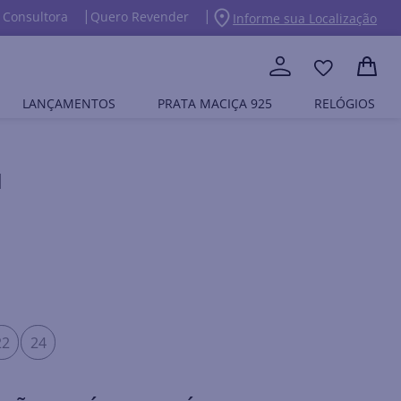
 Consultora
Quero Revender
Informe sua Localização
LANÇAMENTOS
PRATA MACIÇA 925
RELÓGIOS
M
22
24