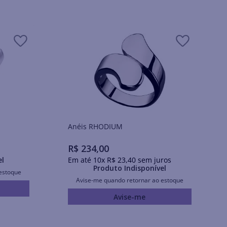
Anéis RHODIUM
R$
234
,
00
el
Em até
10
x
R$
23
,
40
sem juros
Produto Indisponível
estoque
Avise-me quando retornar ao estoque
Avise-me