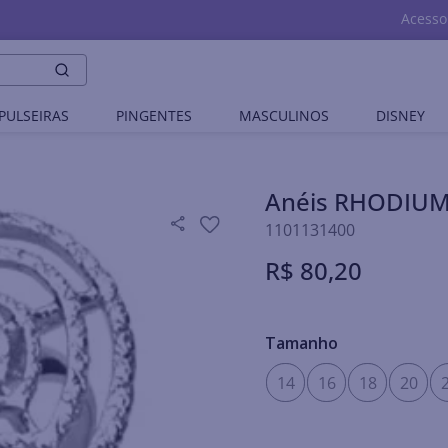
Acesso
PULSEIRAS
PINGENTES
MASCULINOS
DISNEY
Anéis RHODIU
1101131400
R$
80
,
20
Tamanho
14
16
18
20