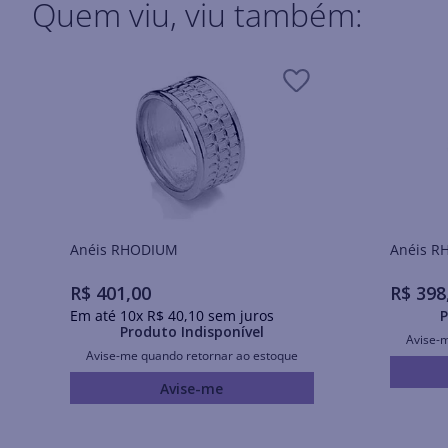
Quem viu, viu também:
Anéis RHODIUM
Ané
R$
401
,
00
R$
398
Em até
10
x
R$
40
,
10
sem juros
P
Produto Indisponível
Avise-
Avise-me quando retornar ao estoque
Avise-me