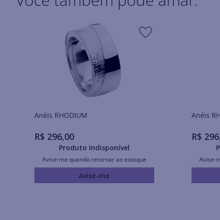
Anéis RHODIUM
Ané
R$
296
,
00
R$
296
Produto Indisponível
P
Avise-me quando retornar ao estoque
Avise-
Avise-me