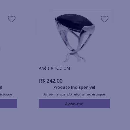
Anéis RHODIUM
R$
242
,
00
el
Produto Indisponível
estoque
Avise-me quando retornar ao estoque
Avise-me