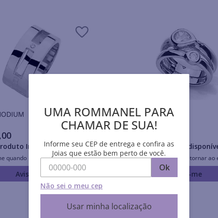
UMA ROMMANEL PARA
is RHODIUM
Anéis RHODIUM
CHAMAR DE SUA!
,
00
R$
398
,
00
Informe seu CEP de entrega e confira as
roduto Indisponível
Produto Indisponív
Joias que estão bem perto de você.
me quando retornar ao estoque
Avise-me quando retornar ao 
Ok
Avise-me
Avise-me
Não sei o meu cep
Usar minha localização