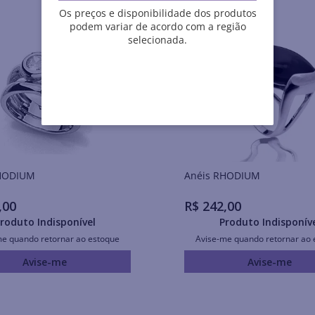
Os preços e disponibilidade dos produtos
podem variar de acordo com a região
selecionada.
is RHODIUM
Anéis RHODIUM
,
00
R$
242
,
00
roduto Indisponível
Produto Indisponív
me quando retornar ao estoque
Avise-me quando retornar ao 
Avise-me
Avise-me