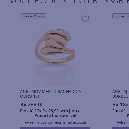
Coleção Versos
Rommanel 
ANEL MOVIMENTO BANHADO A
ANEL AJ
OURO 18K
BORBOL
R$
289
,
00
R$
182
Em até
10
x
R$
28
,
90
sem juros
Em até
1
Produto Indisponível
P
Avise-me quando retornar ao estoque
Avise-