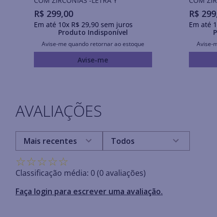
COM ZIRCÔNIAS -LETRA Y
COM ZIR
R$
299
,
00
R$
299
Em até
10
x
R$
29
,
90
sem juros
Em até
1
Produto Indisponível
P
Avise-me quando retornar ao estoque
Avise-
Avise-me
AVALIAÇÕES
Mais recentes
Todos
☆
☆
☆
☆
☆
Classificação média: 0
(0 avaliações)
Faça login para escrever uma avaliação.