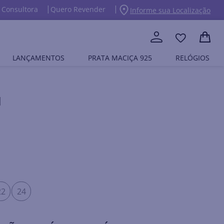
 Consultora
Quero Revender
Informe sua Localização
LANÇAMENTOS
PRATA MACIÇA 925
RELÓGIOS
M
22
24