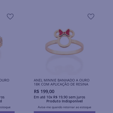
 OURO
ANEL MINNIE BANHADO A OURO
18K COM APLICAÇÃO DE RESINA
R$
199
,
00
ros
Em até
10
x
R$
19
,
90
sem juros
el
Produto Indisponível
estoque
Avise-me quando retornar ao estoque