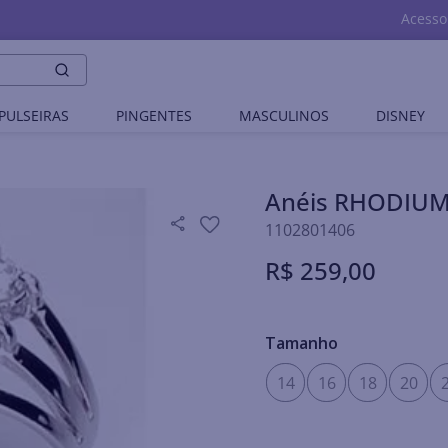
Acesso
PULSEIRAS
PINGENTES
MASCULINOS
DISNEY
Anéis RHODIU
1102801406
R$
259
,
00
Tamanho
14
16
18
20