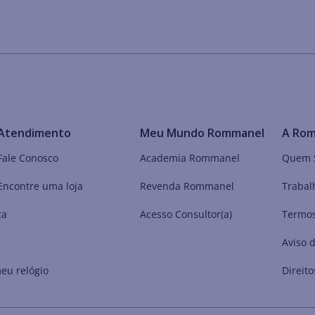
Atendimento
Meu Mundo Rommanel
A Ro
Fale Conosco
Academia Rommanel
Quem 
Encontre uma loja
Revenda Rommanel
Trabal
ça
Acesso Consultor(a)
Termos
Aviso 
eu relógio
Direito