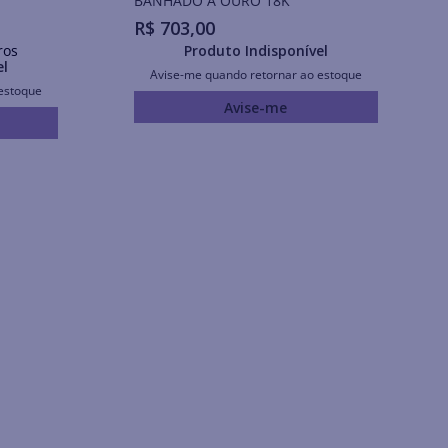
BANHADO A OURO 18K
R$
703
,
00
ros
Produto Indisponível
el
Avise-me quando retornar ao estoque
estoque
Avise-me