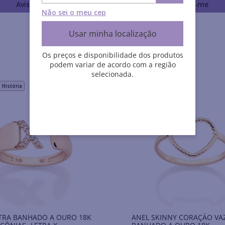
Avise-me
Avise-me
Não sei o meu cep
Usar minha localização
Os preços e disponibilidade dos produtos
podem variar de acordo com a região
selecionada.
História
TRA BANHADO A OURO 18K
ANEL SKINNY CORAÇÃO V