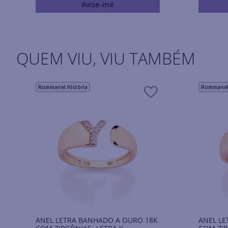
Avise-me
QUEM VIU, VIU TAMBÉM
Rommanel História
Rommanel 
ANEL LETRA BANHADO A OURO 18K
ANEL LE