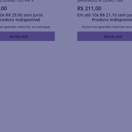
CÔNIAS -LETRA X
BANHADO A OURO 18K
,
00
R$
211
,
00
0
x
R$
29
,
90
sem juros
Em até
10
x
R$
21
,
10
sem ju
roduto Indisponível
Produto Indisponív
me quando retornar ao estoque
Avise-me quando retornar ao 
Avise-me
Avise-me