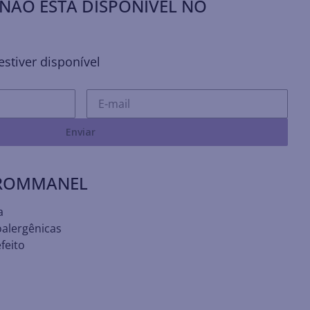
NÃO ESTÁ DISPONÍVEL NO
stiver disponível
Enviar
 ROMMANEL
a
oalergênicas
feito