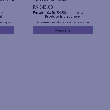
INTÉTICA
18K COM ZIRCÔNIAS
R$
545
,
00
ros
Em até
10
x
R$
54
,
50
sem juros
el
Produto Indisponível
estoque
Avise-me quando retornar ao estoque
Avise-me