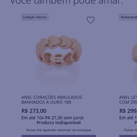
Coleção Versos
Rommanel 
ANEL CORAÇÕES ABAULADOS
ANEL LE
BANHADOS A OURO 18K
COM ZIR
R$
273
,
00
R$
299
Em até
10
x
R$
27
,
30
sem juros
Em até
1
Produto Indisponível
P
Avise-me quando retornar ao estoque
Avise-