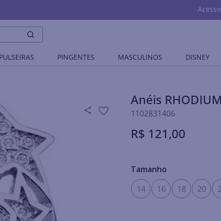
Acesso
PULSEIRAS
PINGENTES
MASCULINOS
DISNEY
Anéis RHODIU
1102831406
R$
121
,
00
Tamanho
14
16
18
20