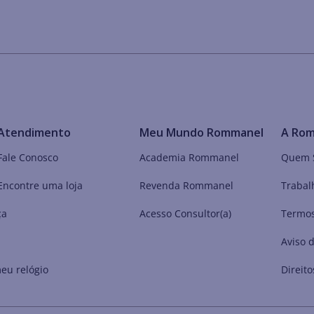
Atendimento
Meu Mundo Rommanel
A Ro
Fale Conosco
Academia Rommanel
Quem 
Encontre uma loja
Revenda Rommanel
Trabal
ça
Acesso Consultor(a)
Termos
Aviso 
eu relógio
Direito