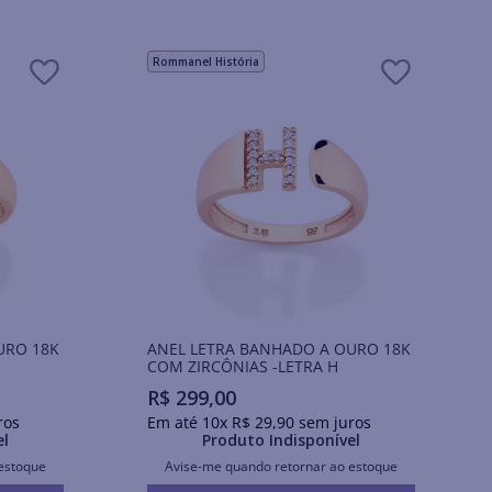
Rommanel História
URO 18K
ANEL LETRA BANHADO A OURO 18K
COM ZIRCÔNIAS -LETRA H
R$
299
,
00
ros
Em até
10
x
R$
29
,
90
sem juros
el
Produto Indisponível
estoque
Avise-me quando retornar ao estoque