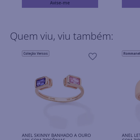
Avise-me
Quem viu, viu também:
Coleção Versos
Rommanel 
ANEL SKINNY BANHADO A OURO
ANEL LE