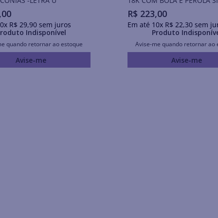
CÔNIAS -LETRA U
18K COM BOLA E PÉROLA S
,
00
R$
223
,
00
0
x
R$
29
,
90
sem juros
Em até
10
x
R$
22
,
30
sem ju
roduto Indisponível
Produto Indisponív
me quando retornar ao estoque
Avise-me quando retornar ao 
Avise-me
Avise-me