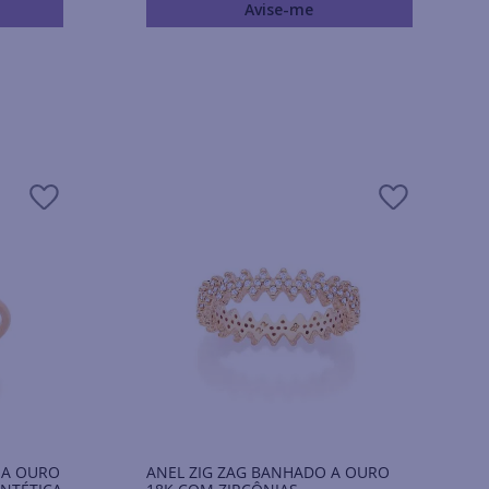
Avise-me
 A OURO
ANEL ZIG ZAG BANHADO A OURO