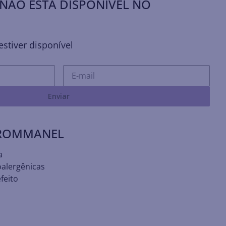
NÃO ESTÁ DISPONÍVEL NO
stiver disponível
Enviar
 ROMMANEL
a
oalergênicas
feito