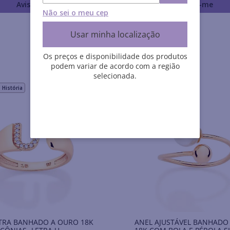
Avise-me
Avise-me
Não sei o meu cep
Usar minha localização
Os preços e disponibilidade dos produtos
podem variar de acordo com a região
selecionada.
História
Rommanel História
TRA BANHADO A OURO 18K
ANEL AJUSTÁVEL BANHADO