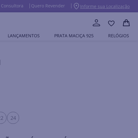
 Consultora
Quero Revender
Informe sua Localização
LANÇAMENTOS
PRATA MACIÇA 925
RELÓGIOS
M
22
24