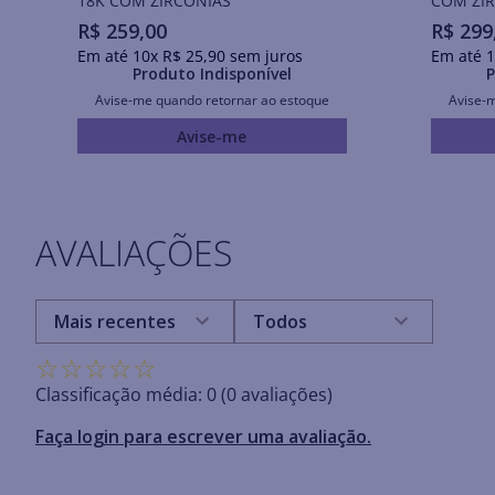
18K COM ZIRCÔNIAS
COM ZIR
R$
259
,
00
R$
299
Em até
10
x
R$
25
,
90
sem juros
Em até
1
Produto Indisponível
P
Avise-me quando retornar ao estoque
Avise-
Avise-me
AVALIAÇÕES
Mais recentes
Todos
☆
☆
☆
☆
☆
Classificação média: 0
(0 avaliações)
Faça login para escrever uma avaliação.