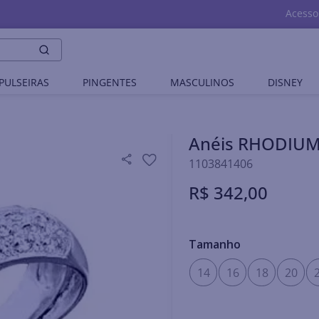
Acesso
PULSEIRAS
PINGENTES
MASCULINOS
DISNEY
Anéis RHODIU
1103841406
R$
342
,
00
Tamanho
14
16
18
20