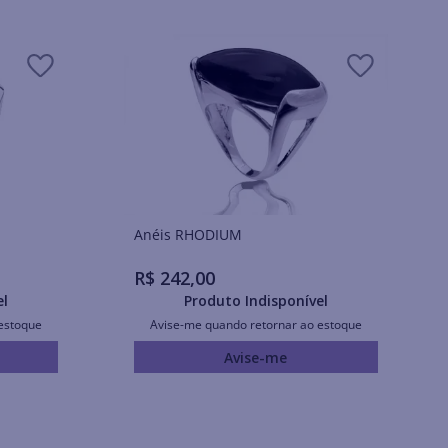
Anéis RHODIUM
R$
242
,
00
el
Produto Indisponível
estoque
Avise-me quando retornar ao estoque
Avise-me