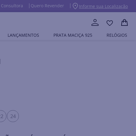
 Consultora
Quero Revender
Informe sua Localização
LANÇAMENTOS
PRATA MACIÇA 925
RELÓGIOS
M
22
24