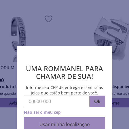
UMA ROMMANEL PARA
is RHODIUM
Anéis RHODIUM
CHAMAR DE SUA!
00
R$
345
,
00
roduto Indisponível
Produto Indisponív
Informe seu CEP de entrega e confira as
Joias que estão bem perto de você.
me quando retornar ao estoque
Avise-me quando retornar ao 
Ok
Avise-me
Avise-me
Não sei o meu cep
Usar minha localização