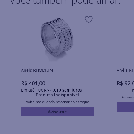
Anéis RHODIUM
Ané
R$
401
,
00
R$
92
,
Em até
10
x
R$
40
,
10
sem juros
P
Produto Indisponível
Avise-
Avise-me quando retornar ao estoque
Avise-me