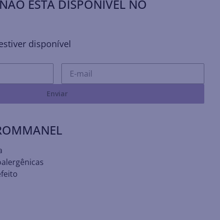
NÃO ESTÁ DISPONÍVEL NO
stiver disponível
Enviar
 ROMMANEL
a
oalergênicas
feito