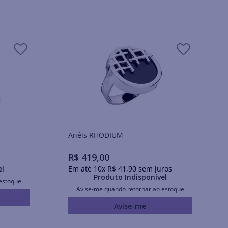
Anéis RHODIUM
R$
419
,
00
el
Em até
10
x
R$
41
,
90
sem juros
Produto Indisponível
estoque
Avise-me quando retornar ao estoque
Avise-me