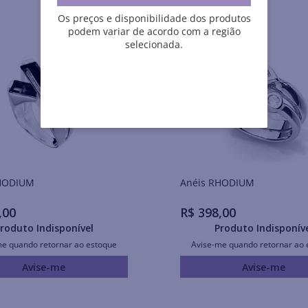
Os preços e disponibilidade dos produtos
podem variar de acordo com a região
selecionada.
is RHODIUM
Anéis RHODIUM
,
00
R$
398
,
00
roduto Indisponível
Produto Indisponív
me quando retornar ao estoque
Avise-me quando retornar ao 
Avise-me
Avise-me