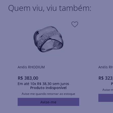
Quem viu, viu também:
Anéis RHODIUM
Ané
R$
383
,
00
R$
323
Em até
10
x
R$
38
,
30
sem juros
P
Produto Indisponível
Avise-
Avise-me quando retornar ao estoque
Avise-me