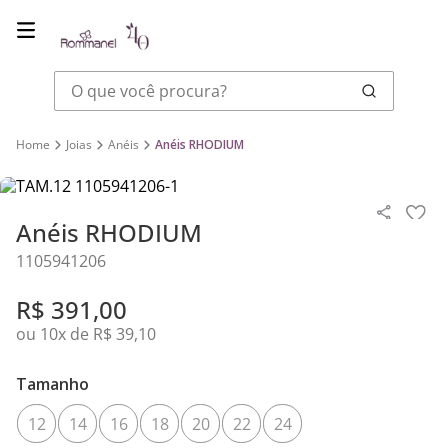
O que você procura?
Joias
Anéis
Anéis RHODIUM
Anéis RHODIUM
1105941206
R$
391
,
00
ou
10
x de
R$
39
,
10
Tamanho
12
14
16
18
20
22
24