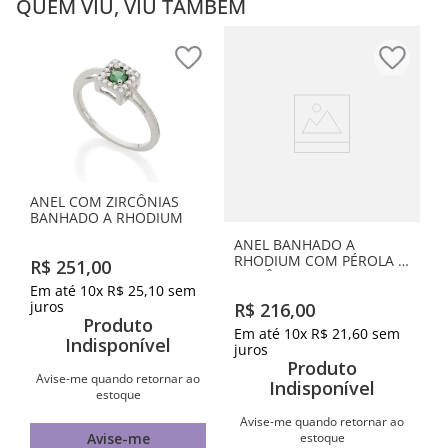
QUEM VIU, VIU TAMBÉM
ANEL COM ZIRCÔNIAS
BANHADO A RHODIUM
ANEL BANHADO A
RHODIUM COM PÉROLA E
R$
251
,
00
ZIRCÔNIAS
Em até
10
x
R$
25
,
10
sem
juros
R$
216
,
00
Produto
Em até
10
x
R$
21
,
60
sem
Indisponível
juros
Produto
Avise-me quando retornar ao
Indisponível
estoque
Avise-me quando retornar ao
estoque
Avise-me