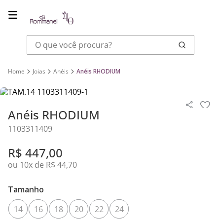
O que você procura?
Joias
Anéis
Anéis RHODIUM
Anéis RHODIUM
1103311409
R$
447
,
00
ou
10
x de
R$
44
,
70
Tamanho
14
16
18
20
22
24