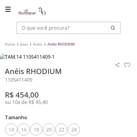
O que você procura?
Joias
Anéis
Anéis RHODIUM
Anéis RHODIUM
1105411409
R$
454
,
00
ou
10
x de
R$
45
,
40
Tamanho
14
16
18
20
22
24