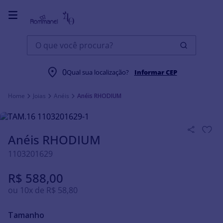
O que você procura?
0
Qual sua localização?
Informar CEP
Joias
Anéis
Anéis RHODIUM
Anéis RHODIUM
1103201629
R$
588
,
00
ou
10
x de
R$
58
,
80
Tamanho