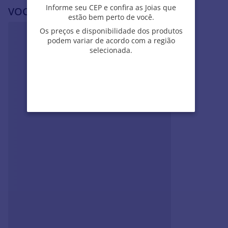
Informe seu CEP e confira as Joias que
Informe seu CEP e confira as Joias que
VOCÊ PODE SE INTERESSAR POR
estão bem perto de você.
estão bem perto de você.
Os preços e disponibilidade dos produtos
Os preços e disponibilidade dos produtos
podem variar de acordo com a região
podem variar de acordo com a região
selecionada.
selecionada.