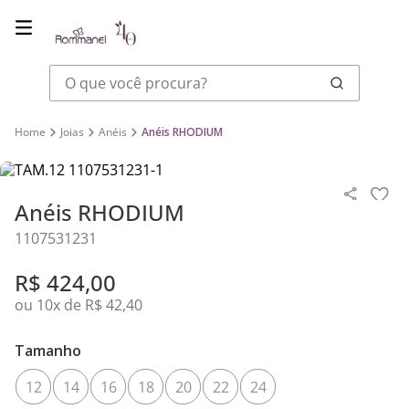
O que você procura?
Joias
Anéis
Anéis RHODIUM
Anéis RHODIUM
1107531231
R$
424
,
00
ou
10
x de
R$
42
,
40
Tamanho
12
14
16
18
20
22
24