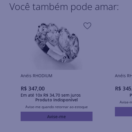
Você também pode amar:
Anéis RHODIUM
Ané
R$
347
,
00
R$
345
Em até
10
x
R$
34
,
70
sem juros
P
Produto Indisponível
Avise-
Avise-me quando retornar ao estoque
Avise-me