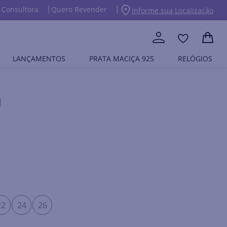
 Consultora
Quero Revender
Informe sua Localização
LANÇAMENTOS
PRATA MACIÇA 925
RELÓGIOS
M
22
24
26