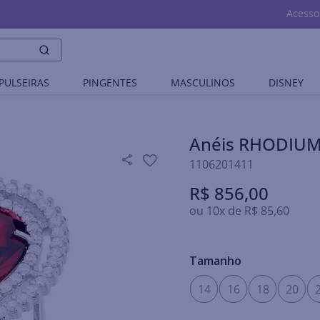
Acesso
PULSEIRAS
PINGENTES
MASCULINOS
DISNEY
Anéis RHODIU
1106201411
R$
856
,
00
ou
10
x de
R$
85
,
60
Tamanho
14
16
18
20