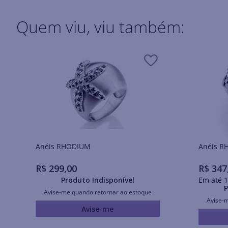
Quem viu, viu também:
Anéis RHODIUM
Ané
R$
299
,
00
R$
347
Produto Indisponível
Em até
1
P
Avise-me quando retornar ao estoque
Avise-
Avise-me