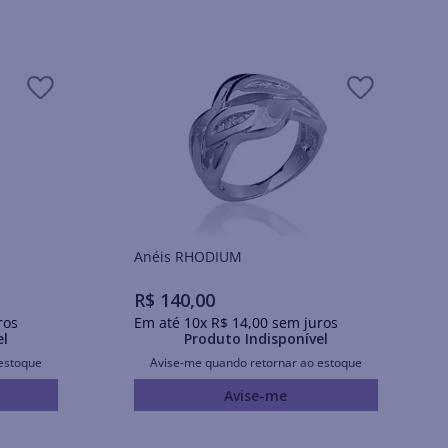
Anéis RHODIUM
R$
140
,
00
ros
Em até
10
x
R$
14
,
00
sem juros
el
Produto Indisponível
estoque
Avise-me quando retornar ao estoque
Avise-me