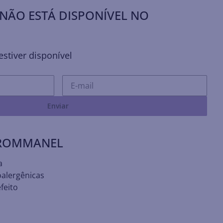
NÃO ESTÁ DISPONÍVEL NO
stiver disponível
Enviar
 ROMMANEL
a
oalergênicas
feito