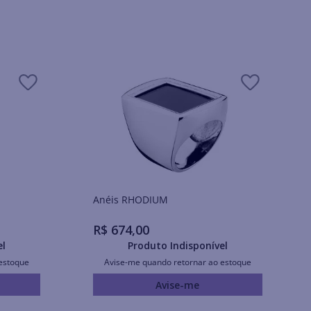
Anéis RHODIUM
R$
674
,
00
el
Produto Indisponível
estoque
Avise-me quando retornar ao estoque
Avise-me