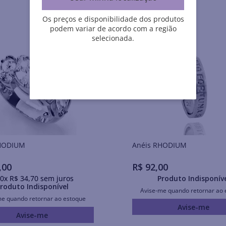
Os preços e disponibilidade dos produtos
podem variar de acordo com a região
selecionada.
is RHODIUM
Anéis RHODIUM
,
00
R$
92
,
00
0
x
R$
34
,
70
sem juros
Produto Indisponív
roduto Indisponível
Avise-me quando retornar ao 
me quando retornar ao estoque
Avise-me
Avise-me