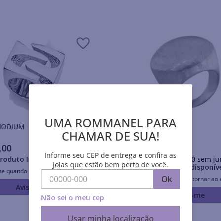
UMA ROMMANEL PARA
is RHODIUM
Anéis RHODIUM
CHAMAR DE SUA!
,
00
R$
194
,
00
Informe seu CEP de entrega e confira as
roduto Indisponível
Em até
10
x
R$
19
,
40
sem ju
Joias que estão bem perto de você.
Produto Indisponív
me quando retornar ao estoque
Ok
Avise-me quando retornar ao 
Avise-me
Avise-me
Não sei o meu cep
Usar minha localização