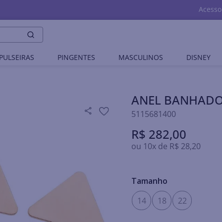
Acesso
PULSEIRAS
PINGENTES
MASCULINOS
DISNEY
ANEL BANHADO
5115681400
R$
282
,
00
ou
10
x de
R$
28
,
20
Tamanho
14
18
22