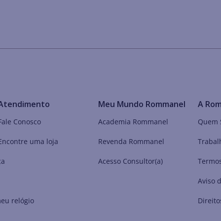
Atendimento
Meu Mundo Rommanel
A Ro
Fale Conosco
Academia Rommanel
Quem 
Encontre uma loja
Revenda Rommanel
Trabal
ça
Acesso Consultor(a)
Termos
Aviso 
eu relógio
Direito