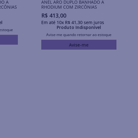
DO A
ANEL ARO DUPLO BANHADO A
RCÔNIAS
RHODIUM COM ZIRCÔNIAS
R$
413
,
00
el
Em até
10
x
R$
41
,
30
sem juros
Produto Indisponível
estoque
Avise-me quando retornar ao estoque
Avise-me