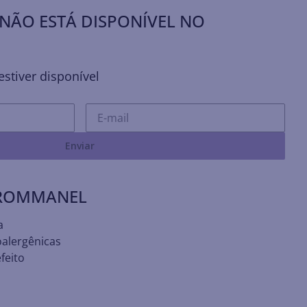
NÃO ESTÁ DISPONÍVEL NO
stiver disponível
Enviar
 ROMMANEL
a
oalergênicas
feito