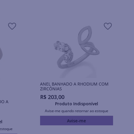
ANEL BANHADO A RHODIUM COM
ZIRCÔNIAS
R$
203
,
00
DO A
Produto Indisponível
Avise-me quando retornar ao estoque
Avise-me
el
estoque