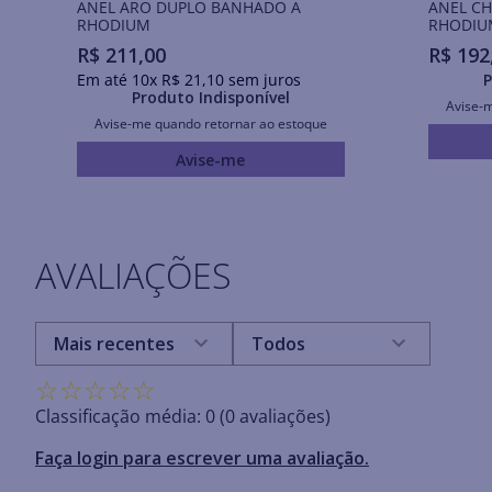
ANEL ARO DUPLO BANHADO A
ANEL C
RHODIUM
RHODIU
R$
211
,
00
R$
192
Em até
10
x
R$
21
,
10
sem juros
P
Produto Indisponível
Avise-
Avise-me quando retornar ao estoque
Avise-me
AVALIAÇÕES
Mais recentes
Todos
☆
☆
☆
☆
☆
Classificação média: 0
(0 avaliações)
Faça login para escrever uma avaliação.