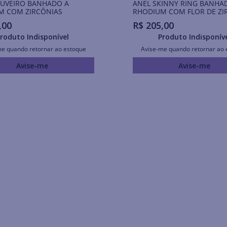
HUVEIRO BANHADO A
ANEL SKINNY RING BANHA
M COM ZIRCÔNIAS
RHODIUM COM FLOR DE ZI
,
00
R$
205
,
00
roduto Indisponível
Produto Indisponív
me quando retornar ao estoque
Avise-me quando retornar ao 
Avise-me
Avise-me