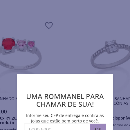
UMA ROMMANEL PARA
ANHADO A RHODIUM COM
ANEL SKINNY RING BANHA
CHAMAR DE SUA!
S
RHODIUM COM ZIRCÔNIAS
,
00
R$
252
,
00
Informe seu CEP de entrega e confira as
0
x
R$
26
,
20
sem juros
Produto Indisponív
Joias que estão bem perto de você.
roduto Indisponível
Avise-me quando retornar ao 
Ok
me quando retornar ao estoque