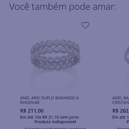
Você também pode amar:
ANEL ARO DUPLO BANHADO A
ANEL B
RHODIUM
CRISTAI
R$
211
,
00
R$
262
Em até
10
x
R$
21
,
10
sem juros
Em até
1
Produto Indisponível
P
Avise-me quando retornar ao estoque
Avise-