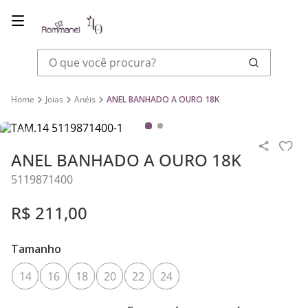
O que você procura?
Joias
Anéis
ANEL BANHADO A OURO 18K
ANEL BANHADO A OURO 18K
5119871400
R$
211
,
00
Tamanho
14
16
18
20
22
24