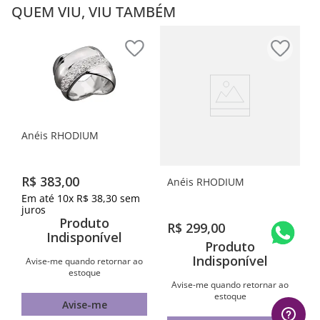
QUEM VIU, VIU TAMBÉM
Anéis RHODIUM
R$
383
,
00
Anéis RHODIUM
Em até
10
x
R$
38
,
30
sem
juros
Produto
R$
299
,
00
Indisponível
Produto
Indisponível
Avise-me quando retornar ao
estoque
Avise-me quando retornar ao
estoque
Avise-me