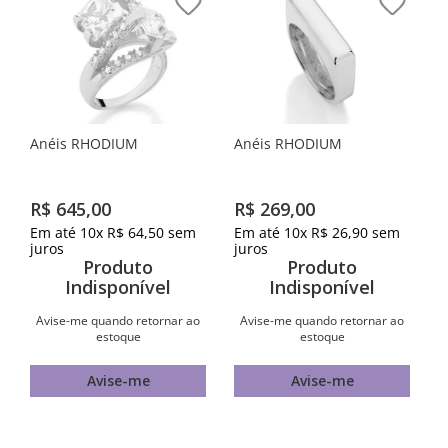
Anéis RHODIUM
Anéis RHODIUM
R$
645
,
00
R$
269
,
00
Em até
10
x
R$
64
,
50
sem
Em até
10
x
R$
26
,
90
sem
juros
juros
Produto
Produto
Indisponível
Indisponível
Avise-me quando retornar ao
Avise-me quando retornar ao
estoque
estoque
Avise-me
Avise-me