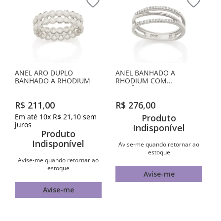
ANEL ARO DUPLO
ANEL BANHADO A
BANHADO A RHODIUM
RHODIUM COM
ZIRCÔNIAS
R$
211
,
00
R$
276
,
00
Em até
10
x
R$
21
,
10
sem
Produto
juros
Indisponível
Produto
Indisponível
Avise-me quando retornar ao
estoque
Avise-me quando retornar ao
estoque
Avise-me
Avise-me