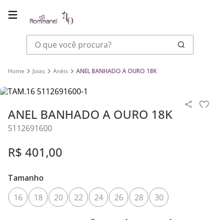
O que você procura?
Joias
Anéis
ANEL BANHADO A OURO 18K
ANEL BANHADO A OURO 18K
5112691600
R$
401
,
00
Tamanho
16
18
20
22
24
26
28
30