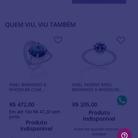
QUEM VIU, VIU TAMBÉM
ANEL BANHADO A
ANEL SKINNY RING
RHODIUM COM
BANHADO A RHODIUM
ZIRCÔNIAS E CRISTAL
COM FLOR DE ZIRCÔNIAS
R$
472
,
00
R$
205
,
00
Em até
10
x
R$
47
,
20
sem
Produto
juros
Indisponível
Produto
Indisponível
Avise-me quando retornar ao
estoque