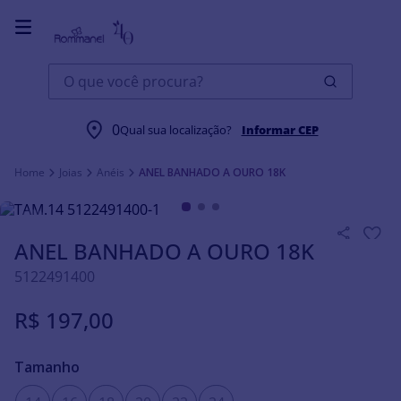
O que você procura?
0
Qual sua localização?
Informar CEP
Joias
Anéis
ANEL BANHADO A OURO 18K
ANEL BANHADO A OURO 18K
5122491400
R$
197
,
00
Tamanho