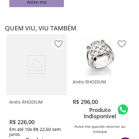
Avise-me
QUEM VIU, VIU TAMBÉM
Anéis RHODIUM
R$
296
,
00
Anéis RHODIUM
Produto
Indisponível
R$
226
,
00
Avise-me quando retornar ao
Em até
10
x
R$
22
,
60
sem
estoque
juros