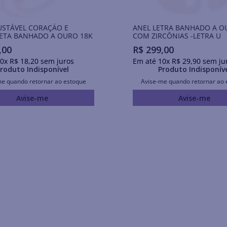
USTÁVEL CORAÇÃO E
ANEL LETRA BANHADO A O
ETA BANHADO A OURO 18K
COM ZIRCÔNIAS -LETRA U
,
00
R$
299
,
00
0
x
R$
18
,
20
sem juros
Em até
10
x
R$
29
,
90
sem ju
roduto Indisponível
Produto Indisponív
me quando retornar ao estoque
Avise-me quando retornar ao 
Avise-me
Avise-me