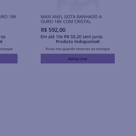
URO 18K
MAXI ANEL GOTA BANHADO A
OURO 18K COM CRISTAL
R$
592
,
00
ros
Em até
10
x
R$
59
,
20
sem juros
el
Produto Indisponível
estoque
Avise-me quando retornar ao estoque
Avise-me