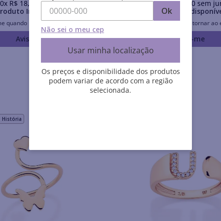
0
x
R$
18
,
20
sem juros
Em até
10
x
R$
34
,
90
sem ju
Ok
roduto Indisponível
Produto Indisponív
me quando retornar ao estoque
Avise-me quando retornar ao 
Não sei o meu cep
Avise-me
Avise-me
Usar minha localização
Os preços e disponibilidade dos produtos
podem variar de acordo com a região
selecionada.
História
Rommanel História