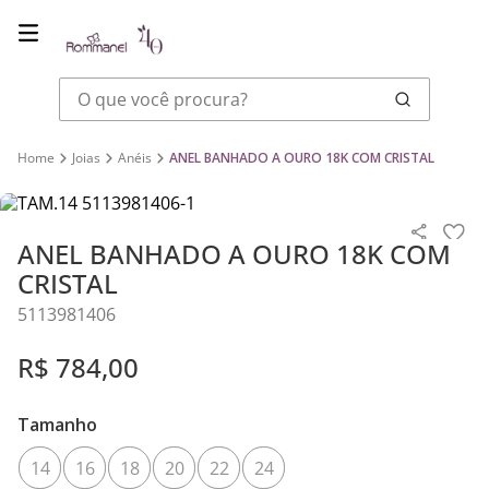
O que você procura?
Joias
Anéis
ANEL BANHADO A OURO 18K COM CRISTAL
ANEL BANHADO A OURO 18K COM
CRISTAL
5113981406
R$
784
,
00
Tamanho
14
16
18
20
22
24