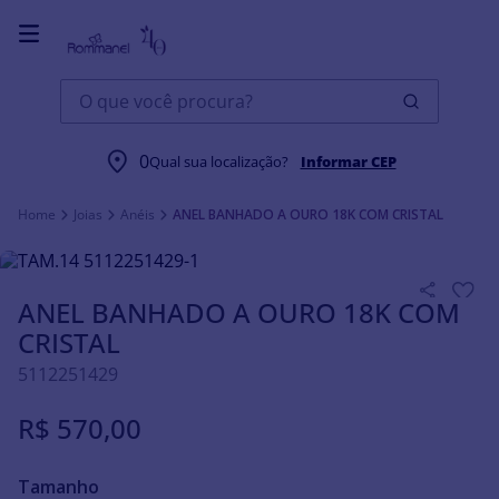
O que você procura?
0
Qual sua localização?
Informar CEP
Joias
Anéis
ANEL BANHADO A OURO 18K COM CRISTAL
ANEL BANHADO A OURO 18K COM
CRISTAL
5112251429
R$
570
,
00
Tamanho