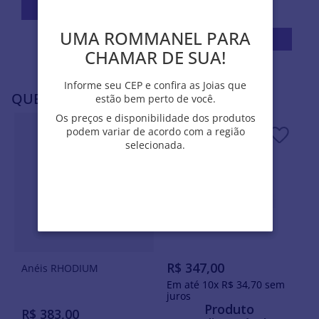
estoque
Avise-me
UMA ROMMANEL PARA
UMA ROMMANEL PARA
Avise-me
CHAMAR DE SUA!
CHAMAR DE SUA!
Informe seu CEP e confira as Joias que
Informe seu CEP e confira as Joias que
QUEM VIU, VIU TAMBÉM
estão bem perto de você.
estão bem perto de você.
Os preços e disponibilidade dos produtos
Os preços e disponibilidade dos produtos
podem variar de acordo com a região
podem variar de acordo com a região
selecionada.
selecionada.
Anéis RHODIUM
R$
347
,
00
Anéis RHODIUM
Em até
10
x
R$
34
,
70
sem
juros
Produto
R$
383
,
00