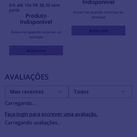
Indisponível
Em até
10
x
R$
38
,
30
sem
juros
Avise-me quando retornar ao
Produto
estoque
Indisponível
Avise-me
Avise-me quando retornar ao
estoque
Avise-me
AVALIAÇÕES
Mais recentes
Todos
Carregando…
Faça login para escrever uma avaliação.
Carregando avaliações…