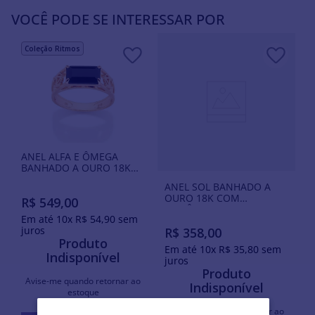
VOCÊ PODE SE INTERESSAR POR
Coleção Ritmos
ANEL ALFA E ÔMEGA
BANHADO A OURO 18K
COM CRISTAL
ANEL SOL BANHADO A
OURO 18K COM
R$
549
,
00
ZIRCÔNIAS
Em até
10
x
R$
54
,
90
sem
juros
R$
358
,
00
Produto
Em até
10
x
R$
35
,
80
sem
Indisponível
juros
Produto
Avise-me quando retornar ao
Indisponível
estoque
Avise-me quando retornar ao