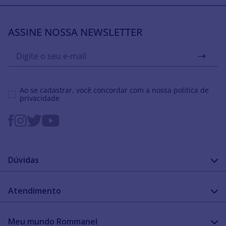
ASSINE NOSSA NEWSLETTER
Ao se cadastrar, você concordar com a nossa
política de
privacidade
Dúvidas
FAQ
Atendimento
Guia de medidas
Cuidado com a peça
Fale Conosco
Como configurar meu relógio
Meu mundo Rommanel
Encontre uma loja