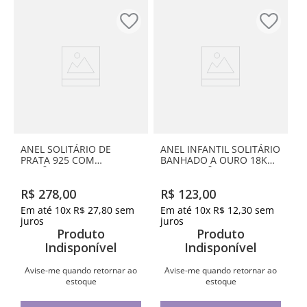
ANEL SOLITÁRIO DE
ANEL INFANTIL SOLITÁRIO
PRATA 925 COM
BANHADO A OURO 18K
ZIRCÔNIAS
COM ZIRCÔNIA
R$
278
,
00
R$
123
,
00
Em até
10
x
R$
27
,
80
sem
Em até
10
x
R$
12
,
30
sem
juros
juros
Produto
Produto
Indisponível
Indisponível
Avise-me quando retornar ao
Avise-me quando retornar ao
estoque
estoque