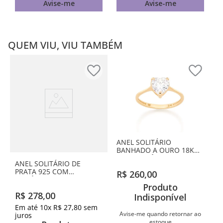
Avise-me
Avise-me
QUEM VIU, VIU TAMBÉM
ANEL SOLITÁRIO
BANHADO A OURO 18K
COM ZIRCÔNIA NO
ANEL SOLITÁRIO DE
FORMATO DE CORAÇÃO
PRATA 925 COM
R$
260
,
00
ZIRCÔNIAS
Produto
R$
278
,
00
Indisponível
Em até
10
x
R$
27
,
80
sem
Avise-me quando retornar ao
juros
estoque