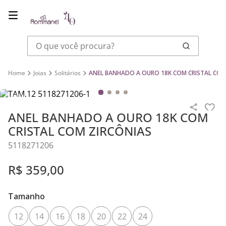
O que você procura?
Joias
Solitários
ANEL BANHADO A OURO 18K COM CRISTAL COM
ANEL BANHADO A OURO 18K COM
CRISTAL COM ZIRCÔNIAS
5118271206
R$
359
,
00
Tamanho
12
14
16
18
20
22
24