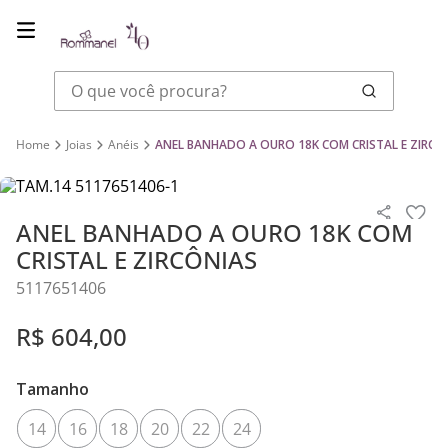
O que você procura?
Joias
Anéis
ANEL BANHADO A OURO 18K COM CRISTAL E ZIRCÔ
ANEL BANHADO A OURO 18K COM
CRISTAL E ZIRCÔNIAS
5117651406
R$
604
,
00
Tamanho
14
16
18
20
22
24