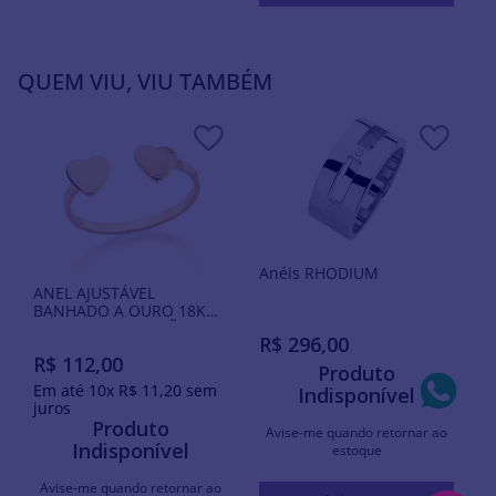
QUEM VIU, VIU TAMBÉM
Anéis RHODIUM
ANEL AJUSTÁVEL
BANHADO A OURO 18K
COM DOIS CORAÇÕES
R$
296
,
00
R$
112
,
00
Produto
Em até
10
x
R$
11
,
20
sem
Indisponível
juros
Produto
Avise-me quando retornar ao
Indisponível
estoque
Avise-me quando retornar ao