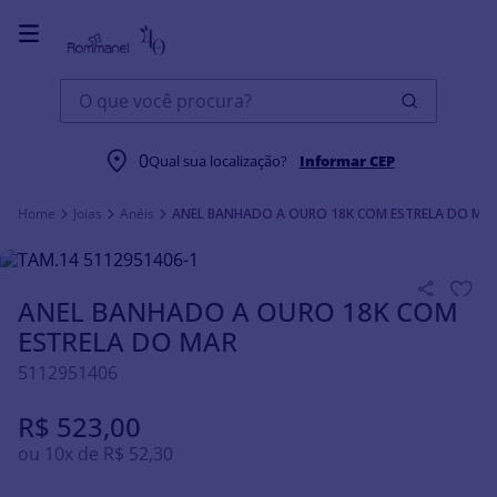
O que você procura?
0
Qual sua localização?
Informar CEP
Joias
Anéis
ANEL BANHADO A OURO 18K COM ESTRELA DO MA
ANEL BANHADO A OURO 18K COM
ESTRELA DO MAR
5112951406
R$
523
,
00
ou
10
x de
R$
52
,
30