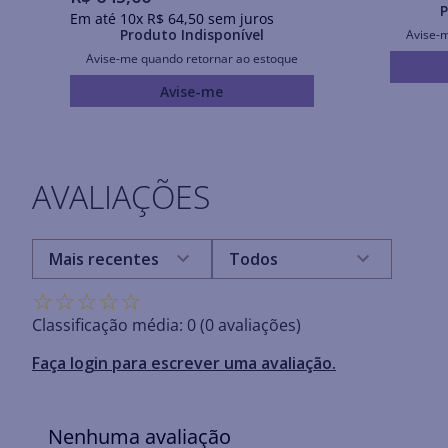
P
Em até
10
x
R$
64
,
50
sem juros
Produto Indisponível
Avise-
Avise-me quando retornar ao estoque
Avise-me
AVALIAÇÕES
Mais recentes
Todos
☆
☆
☆
☆
☆
Classificação média: 0
(0 avaliações)
Faça login para escrever uma avaliação.
Nenhuma avaliação