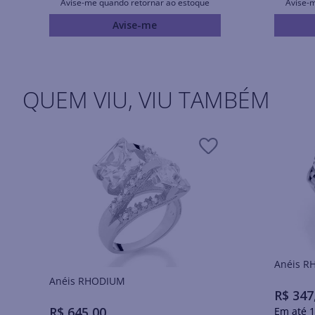
Avise-me quando retornar ao estoque
Avise-
Avise-me
QUEM VIU, VIU TAMBÉM
Ané
Anéis RHODIUM
R$
347
R$
645
,
00
Em até
1