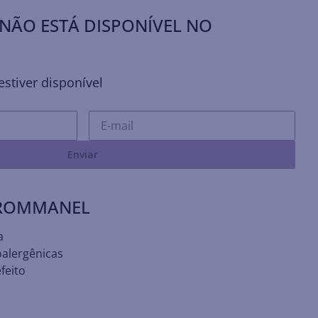
NÃO ESTÁ DISPONÍVEL NO
stiver disponível
Enviar
 ROMMANEL
a
oalergênicas
feito