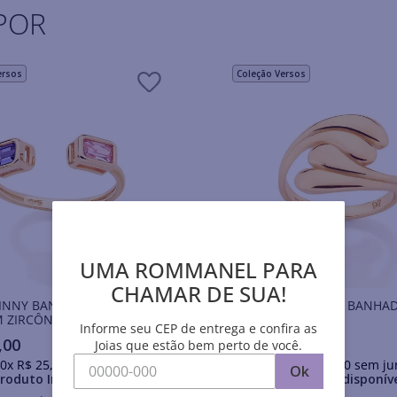
POR
ersos
Coleção Versos
UMA ROMMANEL PARA
CHAMAR DE SUA!
KINNY BANHADO A OURO
ANEL MOVIMENTO BANHAD
 ZIRCÔNIAS
OURO 18K
Informe seu CEP de entrega e confira as
,
00
R$
289
,
00
Joias que estão bem perto de você.
0
x
R$
25
,
90
sem juros
Em até
10
x
R$
28
,
90
sem ju
Ok
roduto Indisponível
Produto Indisponív