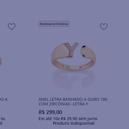
Rommanel História
O A
ANEL LETRA BANHADO A OURO 18K
COM ZIRCÔNIAS -LETRA Y
R$
299
,
00
ros
Em até
10
x
R$
29
,
90
sem juros
el
Produto Indisponível