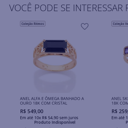
VOCÊ PODE SE INTERESSAR 
Coleção Ritmos
Coleção V
ANEL ALFA E ÔMEGA BANHADO A
ANEL S
OURO 18K COM CRISTAL
18K COM
R$
549
,
00
R$
259
Em até
10
x
R$
54
,
90
sem juros
Em até
1
Produto Indisponível
P