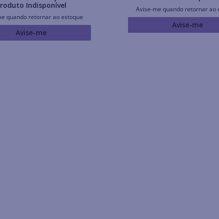
roduto Indisponível
Avise-me quando retornar ao 
me quando retornar ao estoque
Avise-me
Avise-me