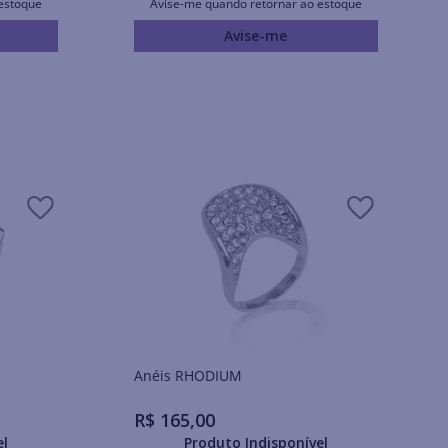
estoque
Avise-me quando retornar ao estoque
Avise-me
Anéis RHODIUM
R$
165
,
00
el
Produto Indisponível