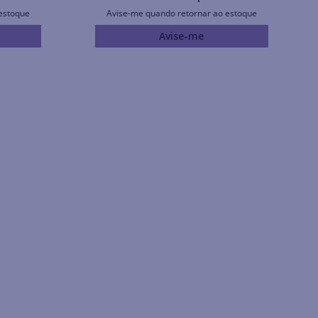
estoque
Avise-me quando retornar ao estoque
Avise-me