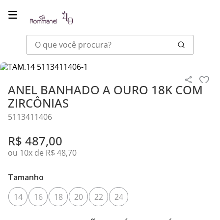
O que você procura?
Joias
Anéis
ANEL BANHADO A OURO 18K COM ZIRCÔNIAS
ANEL BANHADO A OURO 18K COM
ZIRCÔNIAS
5113411406
R$
487
,
00
ou
10
x de
R$
48
,
70
Tamanho
14
16
18
20
22
24