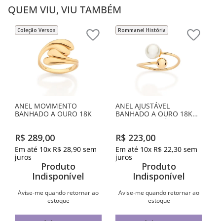
QUEM VIU, VIU TAMBÉM
Coleção Versos
Rommanel História
ANEL MOVIMENTO
ANEL AJUSTÁVEL
BANHADO A OURO 18K
BANHADO A OURO 18K
COM BOLA E PÉROLA
SINTÉTICA
R$
289
,
00
R$
223
,
00
Em até
10
x
R$
28
,
90
sem
Em até
10
x
R$
22
,
30
sem
juros
juros
Produto
Produto
Indisponível
Indisponível
Avise-me quando retornar ao
Avise-me quando retornar ao
estoque
estoque