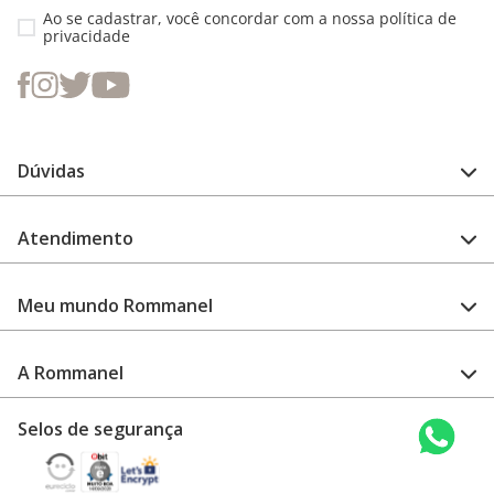
Ao se cadastrar, você concordar com a nossa
política de
privacidade
Dúvidas
FAQ
Atendimento
Guia de medidas
Cuidado com a peça
Fale Conosco
Como configurar meu relógio
Meu mundo Rommanel
Encontre uma loja
Garantia
Academia Rommanel
A Rommanel
Revenda Rommanel
Quem somos
Selos de segurança
Trabalhe conosco
Termos de uso