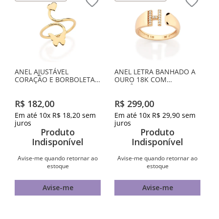
ANEL AJUSTÁVEL
ANEL LETRA BANHADO A
CORAÇÃO E BORBOLETA
OURO 18K COM
BANHADO A OURO 18K
ZIRCÔNIAS -LETRA H
R$
182
,
00
R$
299
,
00
Em até
10
x
R$
18
,
20
sem
Em até
10
x
R$
29
,
90
sem
juros
juros
Produto
Produto
Indisponível
Indisponível
Avise-me quando retornar ao
Avise-me quando retornar ao
estoque
estoque
Avise-me
Avise-me