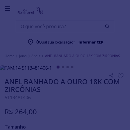
O que você procura?
0
Qual sua localização?
Informar CEP
Joias
Anéis
ANEL BANHADO A OURO 18K COM ZIRCÔNIAS
ANEL BANHADO A OURO 18K COM
ZIRCÔNIAS
5113481406
R$
264
,
00
Tamanho