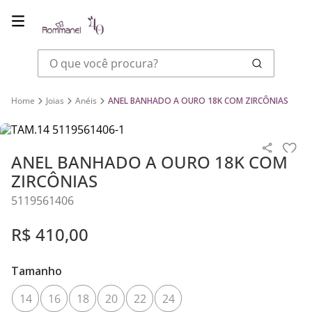
O que você procura?
Joias
Anéis
ANEL BANHADO A OURO 18K COM ZIRCÔNIAS
ANEL BANHADO A OURO 18K COM
ZIRCÔNIAS
5119561406
R$
410
,
00
Tamanho
14
16
18
20
22
24