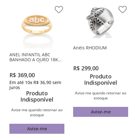
Anéis RHODIUM
ANEL INFANTIL ABC
BANHADO A OURO 18K
COM APLICAÇÃO DE
R$
299
,
00
RHODIUM
R$
369
,
00
Produto
Indisponível
Em até
10
x
R$
36
,
90
sem
juros
Produto
Avise-me quando retornar ao
estoque
Indisponível
Avise-me quando retornar ao
Avise-me
estoque
Avise-me