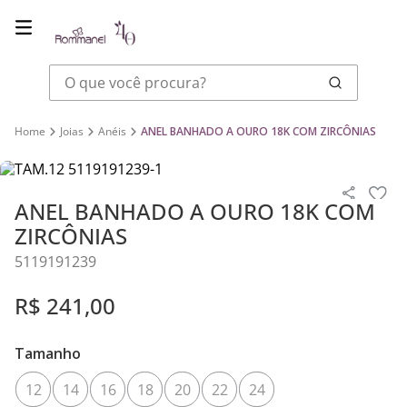
O que você procura?
Joias
Anéis
ANEL BANHADO A OURO 18K COM ZIRCÔNIAS
ANEL BANHADO A OURO 18K COM
ZIRCÔNIAS
5119191239
R$
241
,
00
Tamanho
12
14
16
18
20
22
24