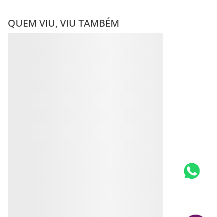
QUEM VIU, VIU TAMBÉM
ANEL ONDAS BANHADO A
ANEL COM ZIRCÔNIAS
RHODIUM COM
BANHADO A RHODIUM
ZIRCÔNIAS
R$
199
,
00
R$
251
,
00
Produto
Em até
10
x
R$
25
,
10
sem
juros
Indisponível
Produto
Indisponível
Avise-me quando retornar ao
estoque
Avise-me quando retornar ao
estoque
Avise-me
Avise-me
AVALIAÇÕES