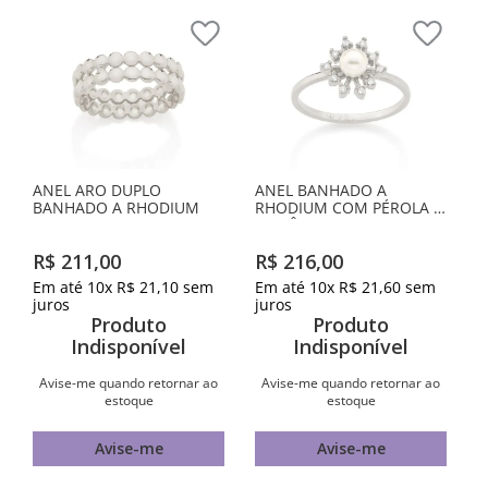
ANEL ARO DUPLO
ANEL BANHADO A
BANHADO A RHODIUM
RHODIUM COM PÉROLA E
ZIRCÔNIAS
R$
211
,
00
R$
216
,
00
Em até
10
x
R$
21
,
10
sem
Em até
10
x
R$
21
,
60
sem
juros
juros
Produto
Produto
Indisponível
Indisponível
Avise-me quando retornar ao
Avise-me quando retornar ao
estoque
estoque
Avise-me
Avise-me