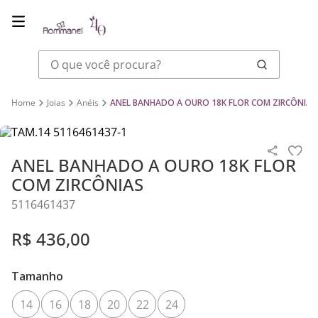
O que você procura?
Joias
Anéis
ANEL BANHADO A OURO 18K FLOR COM ZIRCÔNIAS
ANEL BANHADO A OURO 18K FLOR
COM ZIRCÔNIAS
5116461437
R$
436
,
00
Tamanho
14
16
18
20
22
24