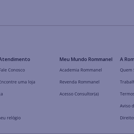
Atendimento
Meu Mundo Rommanel
A Ro
Fale Conosco
Academia Rommanel
Quem 
Encontre uma loja
Revenda Rommanel
Trabal
ça
Acesso Consultor(a)
Termos
Aviso 
eu relógio
Direito