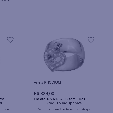
Anéis RHODIUM
R$
329
,
00
ros
Em até
10
x
R$
32
,
90
sem juros
el
Produto Indisponível
estoque
Avise-me quando retornar ao estoque