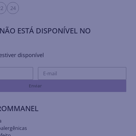
22
24
NÃO ESTÁ DISPONÍVEL NO
stiver disponível
Enviar
 ROMMANEL
a
oalergênicas
feito