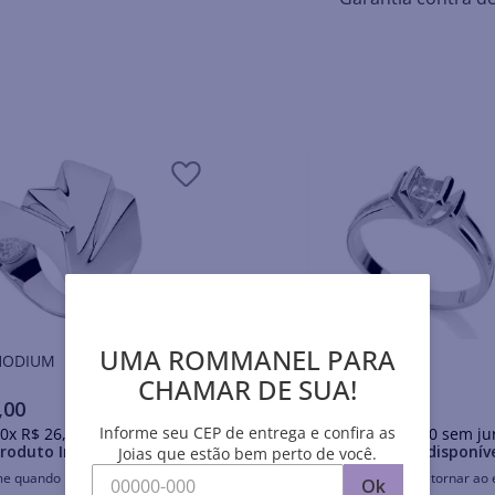
UMA ROMMANEL PARA
is RHODIUM
Anéis RHODIUM
CHAMAR DE SUA!
,
00
R$
174
,
00
Informe seu CEP de entrega e confira as
0
x
R$
26
,
20
sem juros
Em até
10
x
R$
17
,
40
sem ju
roduto Indisponível
Produto Indisponív
Joias que estão bem perto de você.
me quando retornar ao estoque
Avise-me quando retornar ao 
Ok