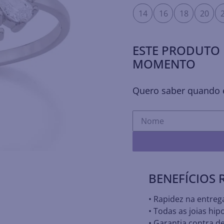
14
16
18
20
ESTE PRODUTO 
MOMENTO
Quero saber quando e
BENEFÍCIOS
• Rapidez na entreg
• Todas as joias hip
• Garantia contra de