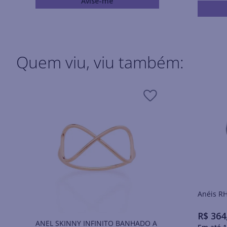
Avise-me
Quem viu, viu também:
Ané
R$
364
ANEL SKINNY INFINITO BANHADO A