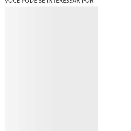
• Garantia contra defeito
VOCÊ PODE SE INTERESSAR POR
Anéis RHODIUM
Anéis RHODIUM
R$
383
,
00
R$
269
,
00
Em até
10
x
R$
38
,
30
sem
juros
Em até
10
x
R$
26
,
90
sem
Produto
juros
Produto
Indisponível
Indisponível
Avise-me quando retornar ao
estoque
Avise-me quando retornar ao