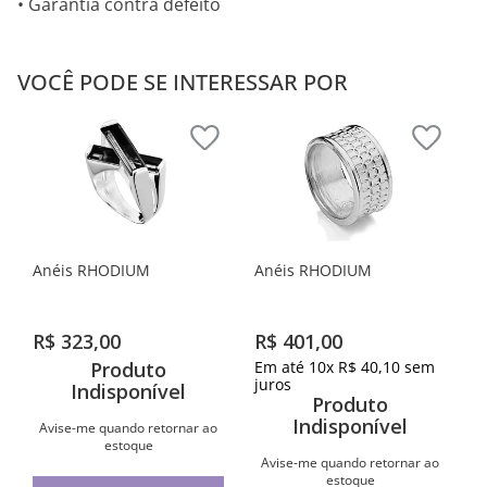
• Garantia contra defeito
VOCÊ PODE SE INTERESSAR POR
Anéis RHODIUM
Anéis RHODIUM
R$
323
,
00
R$
401
,
00
Produto
Em até
10
x
R$
40
,
10
sem
juros
Indisponível
Produto
Indisponível
Avise-me quando retornar ao
estoque
Avise-me quando retornar ao
estoque