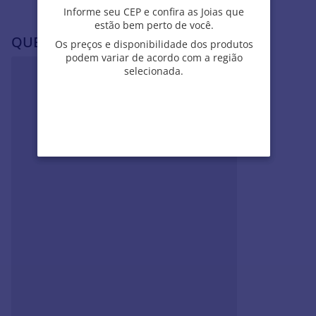
Informe seu CEP e confira as Joias que
Informe seu CEP e confira as Joias que
VOCÊ PODE SE INTERESSAR POR
estão bem perto de você.
estão bem perto de você.
Os preços e disponibilidade dos produtos
Os preços e disponibilidade dos produtos
podem variar de acordo com a região
podem variar de acordo com a região
selecionada.
selecionada.