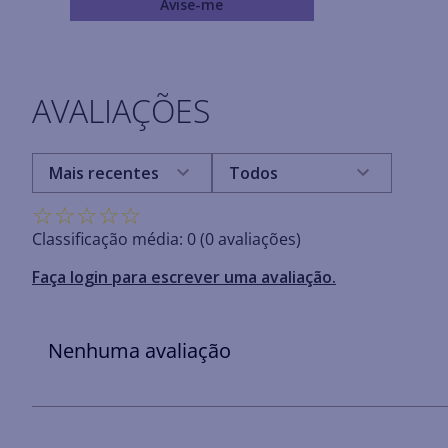
Avise-me
AVALIAÇÕES
Mais recentes
Todos
☆
☆
☆
☆
☆
Classificação média: 0
(0 avaliações)
Faça login para escrever uma avaliação.
Nenhuma avaliação