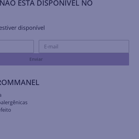
NÃO ESTÁ DISPONÍVEL NO
stiver disponível
Enviar
 ROMMANEL
a
oalergênicas
feito