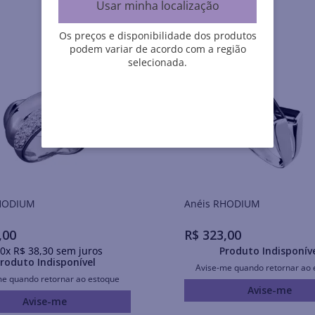
Usar minha localização
Os preços e disponibilidade dos produtos
podem variar de acordo com a região
selecionada.
is RHODIUM
Anéis RHODIUM
,
00
R$
323
,
00
0
x
R$
38
,
30
sem juros
Produto Indisponív
roduto Indisponível
Avise-me quando retornar ao 
me quando retornar ao estoque
Avise-me
Avise-me