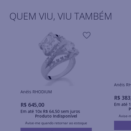
QUEM VIU, VIU TAMBÉM
Ané
Anéis RHODIUM
R$
383
R$
645
,
00
Em até
1
P
Em até
10
x
R$
64
,
50
sem juros
Produto Indisponível
Avise-
Avise-me quando retornar ao estoque