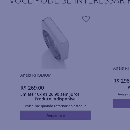
Ané
Anéis RHODIUM
R$
296
R$
269
,
00
P
Em até
10
x
R$
26
,
90
sem juros
Avise-
Produto Indisponível
Avise-me quando retornar ao estoque
Avise-me