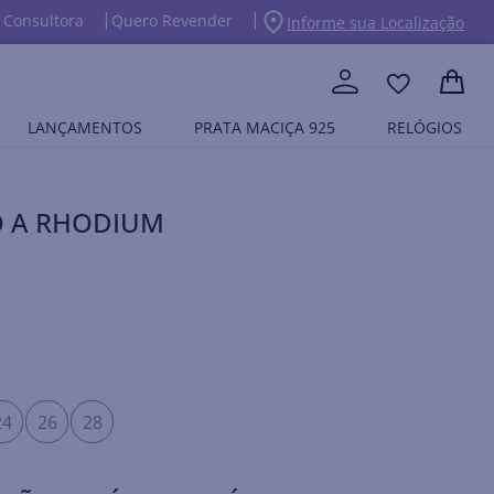
 Consultora
Quero Revender
Informe sua Localização
LANÇAMENTOS
PRATA MACIÇA 925
RELÓGIOS
 A RHODIUM
24
26
28