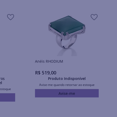
Anéis RHODIUM
R$
519
,
00
ros
Produto Indisponível
el
Avise-me quando retornar ao estoque
estoque
Avise-me