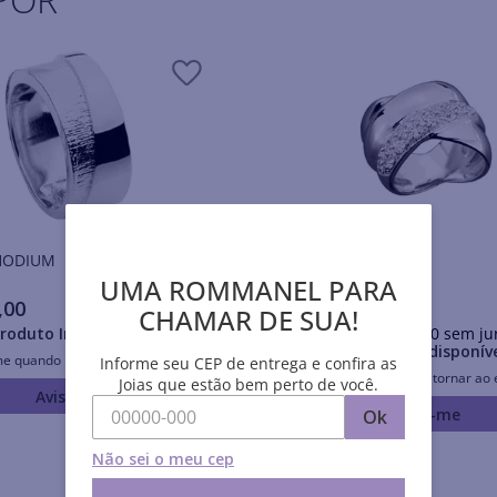
is RHODIUM
Anéis RHODIUM
UMA ROMMANEL PARA
,
00
R$
383
,
00
CHAMAR DE SUA!
roduto Indisponível
Em até
10
x
R$
38
,
30
sem ju
Produto Indisponív
me quando retornar ao estoque
Informe seu CEP de entrega e confira as
Avise-me quando retornar ao 
Joias que estão bem perto de você.
Avise-me
Avise-me
Ok
Não sei o meu cep