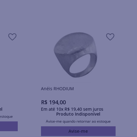
Anéis RHODIUM
R$
194
,
00
el
Em até
10
x
R$
19
,
40
sem juros
Produto Indisponível
estoque
Avise-me quando retornar ao estoque
Avise-me