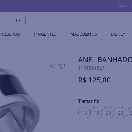
Acesso
PULSEIRAS
PINGENTES
MASCULINOS
DISNEY
ANEL BANHADO
1101951627
R$
125
,
00
Tamanho
16
18
20
22