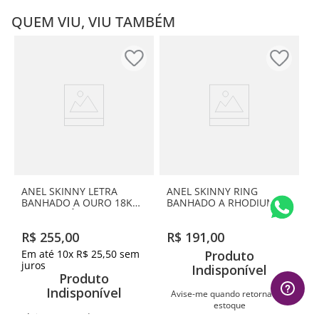
QUEM VIU, VIU TAMBÉM
ANEL SKINNY LETRA
ANEL SKINNY RING
BANHADO A OURO 18K
BANHADO A RHODIUM
COM ZIRCÔNIAS-LETRA M
R$
255
,
00
R$
191
,
00
Em até
10
x
R$
25
,
50
sem
Produto
juros
Indisponível
Produto
Indisponível
Avise-me quando retornar ao
estoque
Avise-me quando retornar ao