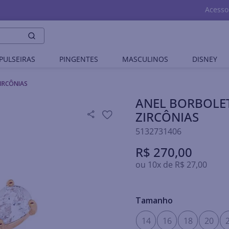
Acesso
PULSEIRAS
PINGENTES
MASCULINOS
DISNEY
IRCÔNIAS
ANEL BORBOLE
ZIRCÔNIAS
5132731406
R$
270
,
00
ou
10
x de
R$
27
,
00
Tamanho
14
16
18
20