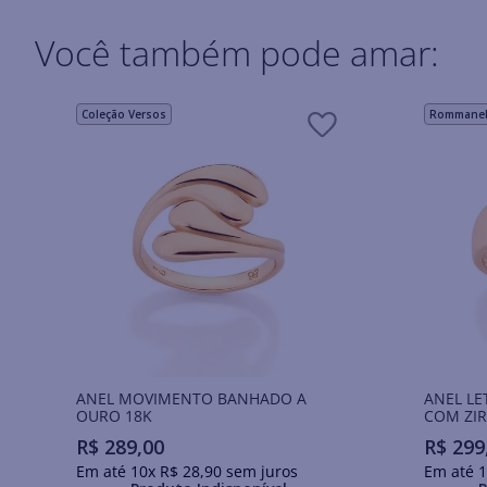
Você também pode amar:
Coleção Versos
Rommanel 
ANEL MOVIMENTO BANHADO A
ANEL LE
OURO 18K
COM ZIR
R$
289
,
00
R$
299
Em até
10
x
R$
28
,
90
sem juros
Em até
1