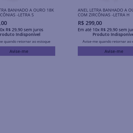
TRA BANHADO A OURO 18K
ANEL LETRA BANHADO A O
CÔNIAS -LETRA S
COM ZIRCÔNIAS -LETRA H
,
00
R$
299
,
00
0
x
R$
29
,
90
sem juros
Em até
10
x
R$
29
,
90
sem ju
roduto Indisponível
Produto Indisponív
me quando retornar ao estoque
Avise-me quando retornar ao 
Avise-me
Avise-me