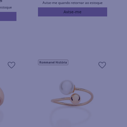
el
Avise-me quando retornar ao estoque
estoque
Avise-me
Rommanel História