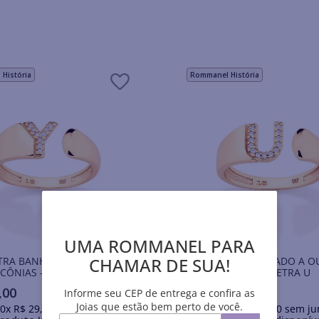
História
Rommanel História
UMA ROMMANEL PARA
CHAMAR DE SUA!
TRA BANHADO A OURO 18K
ANEL LETRA BANHADO A O
CÔNIAS -LETRA Y
COM ZIRCÔNIAS -LETRA U
,
00
R$
299
,
00
Informe seu CEP de entrega e confira as
Joias que estão bem perto de você.
0
x
R$
29
,
90
sem juros
Em até
10
x
R$
29
,
90
sem ju