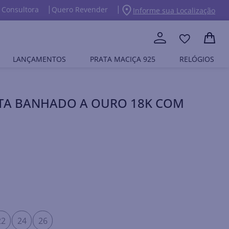
 Consultora
Quero Revender
Informe sua Localização
LANÇAMENTOS
PRATA MACIÇA 925
RELÓGIOS
TA BANHADO A OURO 18K COM
22
24
26