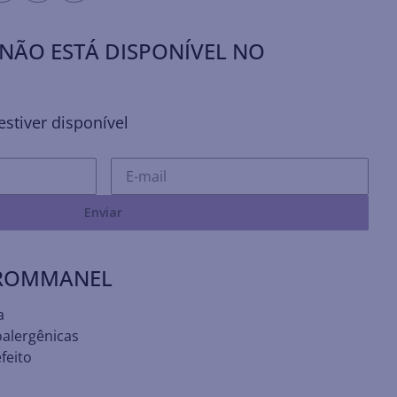
NÃO ESTÁ DISPONÍVEL NO
stiver disponível
Enviar
 ROMMANEL
a
oalergênicas
feito