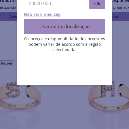
roduto Indisponível
Produto Indisponív
Ok
me quando retornar ao estoque
Avise-me quando retornar ao 
Não sei o meu cep
Avise-me
Avise-me
Usar minha localização
Os preços e disponibilidade dos produtos
podem variar de acordo com a região
selecionada.
História
Rommanel História