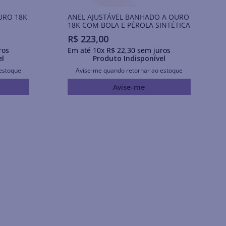
URO 18K
ANEL AJUSTÁVEL BANHADO A OURO
18K COM BOLA E PÉROLA SINTÉTICA
R$
223
,
00
ros
Em até
10
x
R$
22
,
30
sem juros
el
Produto Indisponível
estoque
Avise-me quando retornar ao estoque
Avise-me