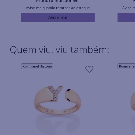
Produto Indisponível
P
Avise-me quando retornar ao estoque
Avise-
Avise-me
Quem viu, viu também:
Rommanel História
Rommanel 