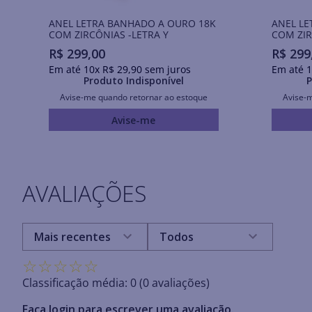
ANEL LETRA BANHADO A OURO 18K
ANEL LE
COM ZIRCÔNIAS -LETRA Y
COM ZIR
R$
299
,
00
R$
299
Em até
10
x
R$
29
,
90
sem juros
Em até
1
Produto Indisponível
P
Avise-me quando retornar ao estoque
Avise-
Avise-me
AVALIAÇÕES
Mais recentes
Todos
☆
☆
☆
☆
☆
Classificação média: 0
(0 avaliações)
Faça login para escrever uma avaliação.