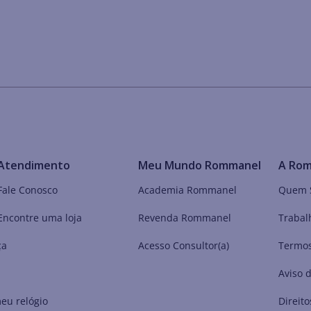
Atendimento
Meu Mundo Rommanel
A Ro
Fale Conosco
Academia Rommanel
Quem 
Encontre uma loja
Revenda Rommanel
Trabal
ça
Acesso Consultor(a)
Termos
Aviso 
eu relógio
Direito