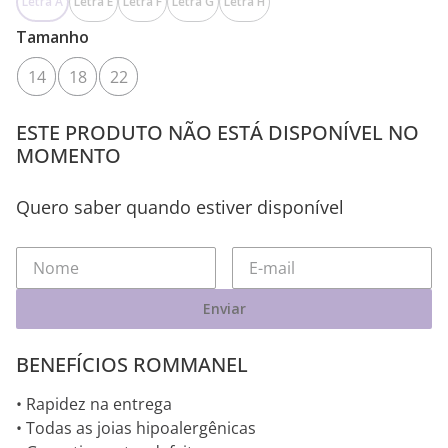
Letra A
Letra E
Letra F
Letra G
Letra H
Tamanho
14
18
22
ESTE PRODUTO NÃO ESTÁ DISPONÍVEL NO
MOMENTO
Quero saber quando estiver disponível
Enviar
BENEFÍCIOS ROMMANEL
• Rapidez na entrega
• Todas as joias hipoalergênicas