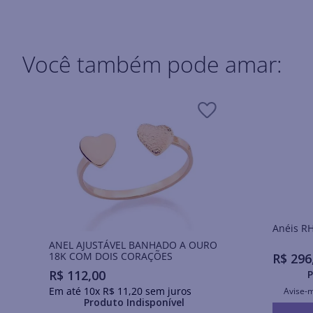
Você também pode amar:
Ané
ANEL AJUSTÁVEL BANHADO A OURO
18K COM DOIS CORAÇÕES
R$
296
R$
112
,
00
P
Em até
10
x
R$
11
,
20
sem juros
Avise-
Produto Indisponível