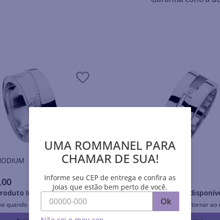
UMA ROMMANEL PARA
CHAMAR DE SUA!
is RHODIUM
Anéis RHODIUM
Informe seu CEP de entrega e confira as
,
00
R$
296
,
00
Joias que estão bem perto de você.
roduto Indisponível
Produto Indisponív
Ok
me quando retornar ao estoque
Avise-me quando retornar ao 
Não sei o meu cep