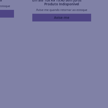
el
Em até
10
x
R$
19
,
40
sem juros
Produto Indisponível
estoque
Avise-me quando retornar ao estoque
Avise-me