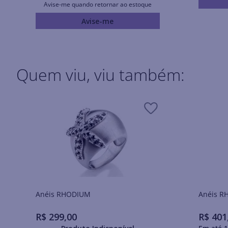
Avise-me quando retornar ao estoque
Avise-me
Quem viu, viu também:
Anéis RHODIUM
Ané
R$
299
,
00
R$
401