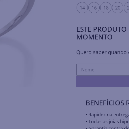
14
16
18
20
ESTE PRODUTO 
MOMENTO
Quero saber quando e
BENEFÍCIOS
• Rapidez na entreg
• Todas as joias hip
• Garantia contra de