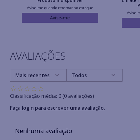
Produto Indisponível
Em até
1
P
Avise-me quando retornar ao estoque
Avise-
Avise-me
AVALIAÇÕES
Mais recentes
Todos
☆
☆
☆
☆
☆
Classificação média: 0
(0 avaliações)
Faça login para escrever uma avaliação.
Nenhuma avaliação