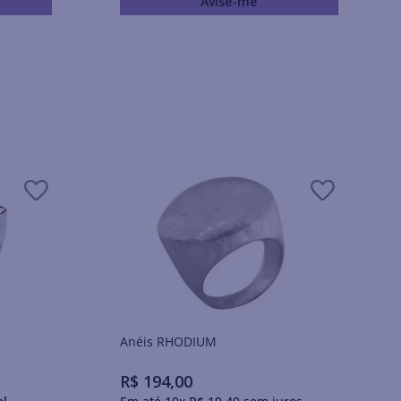
Avise-me
Anéis RHODIUM
R$
194
,
00