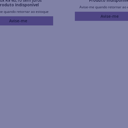
0
x
R$
40
,
10
sem juros
Produto Indisponív
roduto Indisponível
Avise-me quando retornar ao 
me quando retornar ao estoque
Avise-me
Avise-me