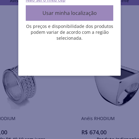
Avise-me
Avise-me
Usar minha localização
Os preços e disponibilidade dos produtos
podem variar de acordo com a região
selecionada.
is RHODIUM
Anéis RHODIUM
,
00
R$
674
,
00