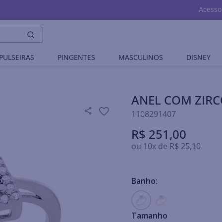
Acesso
PULSEIRAS
PINGENTES
MASCULINOS
DISNEY
ANEL COM ZIR
1108291407
R$
251
,
00
ou
10
x de
R$
25
,
10
Banho:
Tamanho