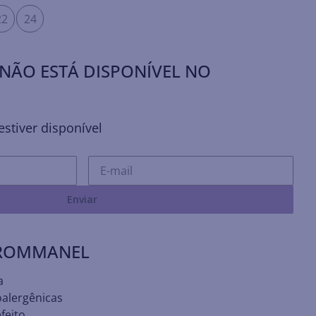
22
24
NÃO ESTÁ DISPONÍVEL NO
stiver disponível
Enviar
 ROMMANEL
a
oalergênicas
feito