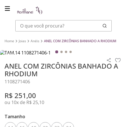
O que você procura?
Joias
Anéis
ANEL COM ZIRCÔNIAS BANHADO A RHODIUM
ANEL COM ZIRCÔNIAS BANHADO A
RHODIUM
1108271406
R$
251
,
00
ou
10
x de
R$
25
,
10
Banho: