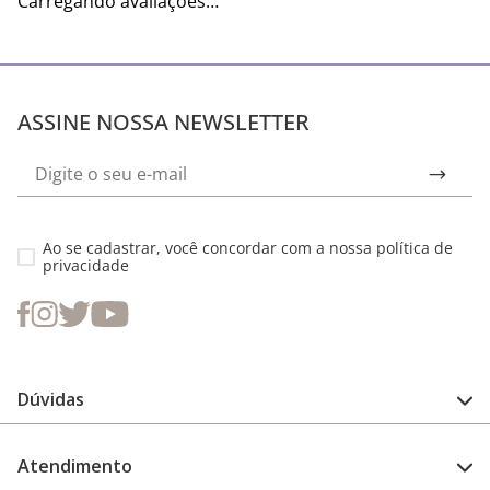
Carregando avaliações…
ASSINE NOSSA NEWSLETTER
Ao se cadastrar, você concordar com a nossa
política de
privacidade
Dúvidas
FAQ
Atendimento
Guia de medidas