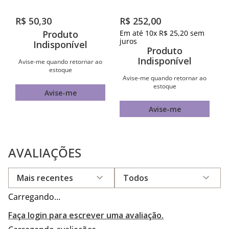
COM CRISTAL
R$
50
,
30
R$
252
,
00
Produto
Em até
10
x
R$
25
,
20
sem
juros
Indisponível
Produto
Indisponível
Avise-me quando retornar ao
estoque
Avise-me quando retornar ao
estoque
Avise-me
Avise-me
AVALIAÇÕES
Mais recentes
Todos
Carregando…
Faça login para escrever uma avaliação.