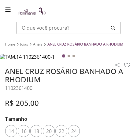
O que você procura?
Joias
Anéis
ANEL CRUZ ROSÁRIO BANHADO A RHODIUM
ANEL CRUZ ROSÁRIO BANHADO A
RHODIUM
1102361400
R$
205
,
00
Tamanho
14
16
18
20
22
24