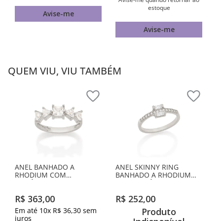
estoque
Avise-me
Avise-me
QUEM VIU, VIU TAMBÉM
ANEL BANHADO A
ANEL SKINNY RING
RHODIUM COM
BANHADO A RHODIUM
ZIRCÔNIAS
COM ZIRCÔNIAS
R$
363
,
00
R$
252
,
00
Em até
10
x
R$
36
,
30
sem
Produto
juros