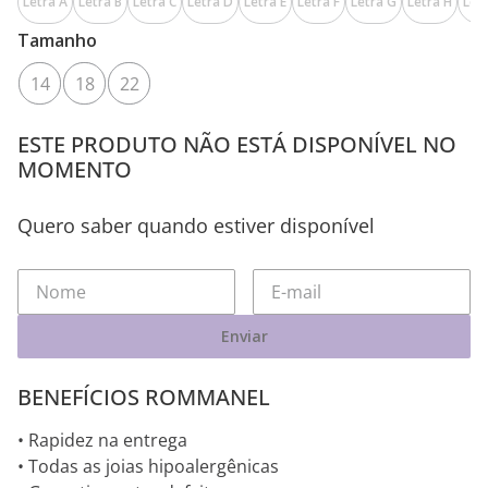
Letra A
Letra B
Letra C
Letra D
Letra E
Letra F
Letra G
Letra H
Letr
Tamanho
14
18
22
ESTE PRODUTO NÃO ESTÁ DISPONÍVEL NO
MOMENTO
Quero saber quando estiver disponível
Enviar
BENEFÍCIOS ROMMANEL
• Rapidez na entrega
• Todas as joias hipoalergênicas