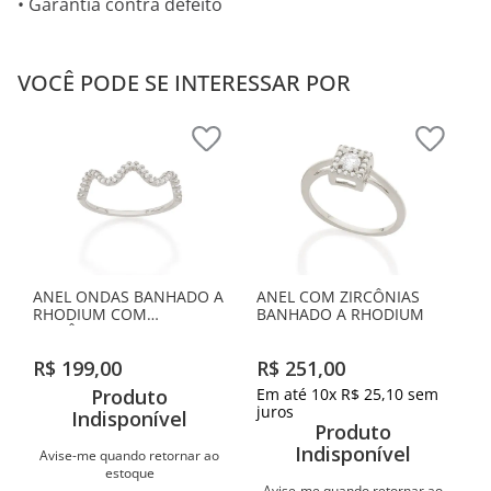
• Garantia contra defeito
VOCÊ PODE SE INTERESSAR POR
ANEL ONDAS BANHADO A
ANEL COM ZIRCÔNIAS
RHODIUM COM
BANHADO A RHODIUM
ZIRCÔNIAS
R$
199
,
00
R$
251
,
00
Produto
Em até
10
x
R$
25
,
10
sem
juros
Indisponível
Produto
Indisponível
Avise-me quando retornar ao
estoque
Avise-me quando retornar ao