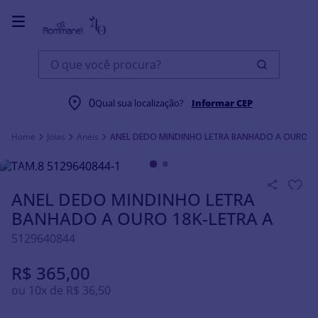
O que você procura?
0
Qual sua localização?
Informar CEP
Joias
Anéis
ANEL DEDO MINDINHO LETRA BANHADO A OURO 18
ANEL DEDO MINDINHO LETRA
BANHADO A OURO 18K-LETRA A
5129640844
R$
365
,
00
ou
10
x de
R$
36
,
50