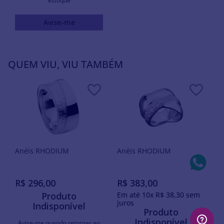
estoque
Avise-me
QUEM VIU, VIU TAMBÉM
Anéis RHODIUM
Anéis RHODIUM
R$
296
,
00
R$
383
,
00
Produto
Em até
10
x
R$
38
,
30
sem
juros
Indisponível
Produto
Indisponível
Avise-me quando retornar ao