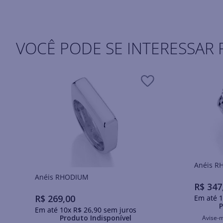
VOCÊ PODE SE INTERESSAR 
Ané
Anéis RHODIUM
R$
347
R$
269
,
00
Em até
1
P
Em até
10
x
R$
26
,
90
sem juros
Produto Indisponível
Avise-