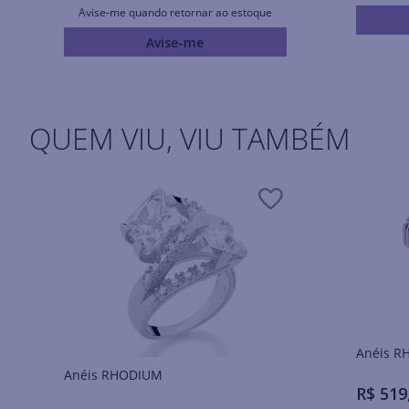
Avise-me quando retornar ao estoque
Avise-me
QUEM VIU, VIU TAMBÉM
Ané
Anéis RHODIUM
R$
519