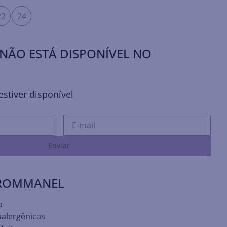
22
24
NÃO ESTÁ DISPONÍVEL NO
stiver disponível
Enviar
 ROMMANEL
a
oalergênicas