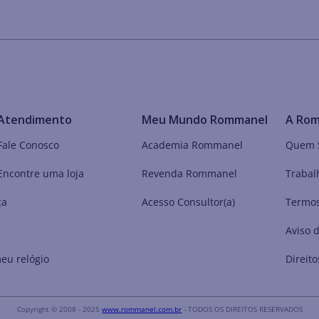
Atendimento
Meu Mundo Rommanel
A Ro
Fale Conosco
Academia Rommanel
Quem 
Encontre uma loja
Revenda Rommanel
Trabal
ça
Acesso Consultor(a)
Termos
Aviso 
eu relógio
Direito
Copyright © 2008 - 2025
www.rommanel.com.br
- TODOS OS DIREITOS RESERVADOS