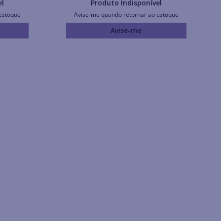
el
Produto Indisponível
estoque
Avise-me quando retornar ao estoque
Avise-me