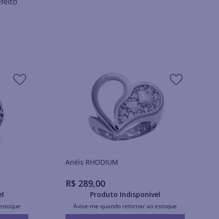
feito
Anéis RHODIUM
R$
289
,
00
el
Produto Indisponível
estoque
Avise-me quando retornar ao estoque