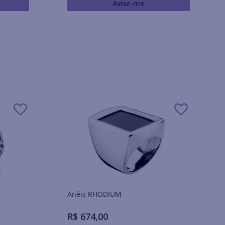
Avise-me
Anéis RHODIUM
R$
674
,
00