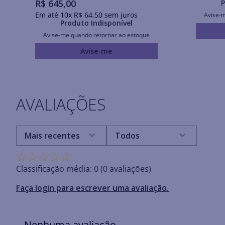
R$
645
,
00
P
Em até
10
x
R$
64
,
50
sem juros
Avise-
Produto Indisponível
Avise-me quando retornar ao estoque
Avise-me
AVALIAÇÕES
Mais recentes
Todos
☆
☆
☆
☆
☆
Classificação média: 0
(0 avaliações)
Faça login para escrever uma avaliação.
Nenhuma avaliação