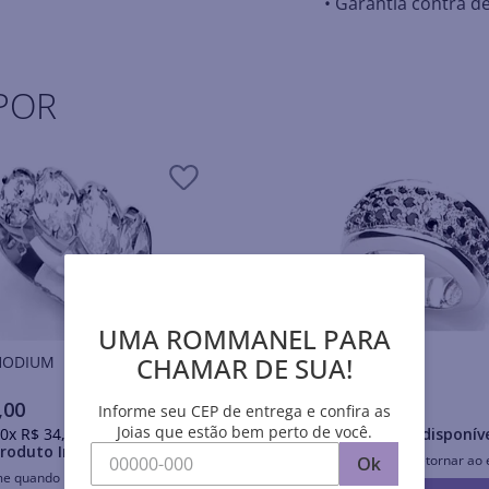
• Garantia contra de
POR
UMA ROMMANEL PARA
CHAMAR DE SUA!
is RHODIUM
Anéis RHODIUM
,
00
R$
244
,
00
Informe seu CEP de entrega e confira as
Joias que estão bem perto de você.
0
x
R$
34
,
70
sem juros
Produto Indisponív
roduto Indisponível
Avise-me quando retornar ao 
Ok
me quando retornar ao estoque