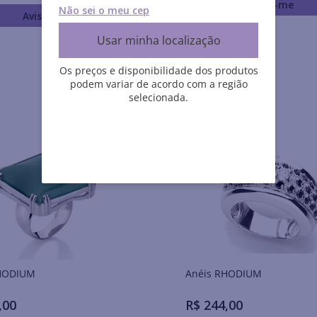
Avise-me
Não sei o meu cep
Avise-me
Usar minha localização
Os preços e disponibilidade dos produtos
podem variar de acordo com a região
selecionada.
is RHODIUM
Anéis RHODIUM
,
00
R$
244
,
00