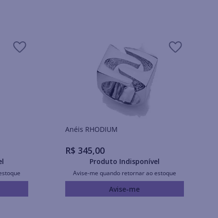
Anéis RHODIUM
R$
345
,
00
el
Produto Indisponível
estoque
Avise-me quando retornar ao estoque
Avise-me