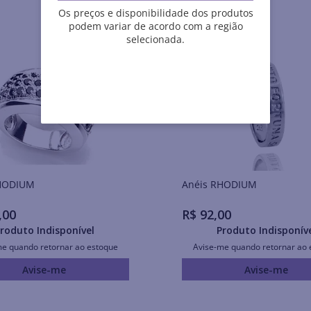
Os preços e disponibilidade dos produtos
podem variar de acordo com a região
selecionada.
is RHODIUM
Anéis RHODIUM
,
00
R$
92
,
00
roduto Indisponível
Produto Indisponív
me quando retornar ao estoque
Avise-me quando retornar ao 
Avise-me
Avise-me