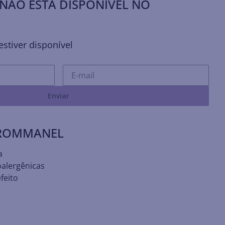
NÃO ESTÁ DISPONÍVEL NO
stiver disponível
Enviar
 ROMMANEL
a
oalergênicas
feito