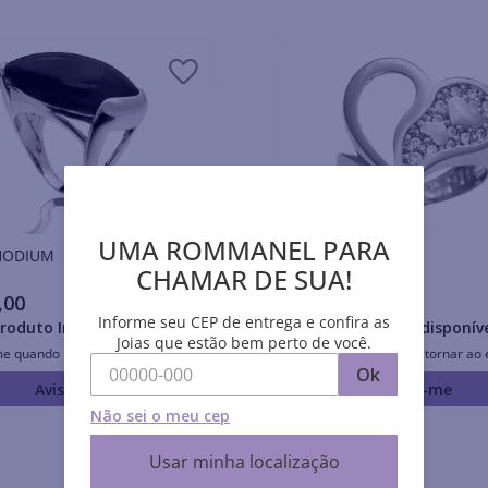
UMA ROMMANEL PARA
is RHODIUM
Anéis RHODIUM
CHAMAR DE SUA!
,
00
R$
289
,
00
Informe seu CEP de entrega e confira as
roduto Indisponível
Produto Indisponív
Joias que estão bem perto de você.
me quando retornar ao estoque
Avise-me quando retornar ao 
Ok
Avise-me
Avise-me
Não sei o meu cep
Usar minha localização