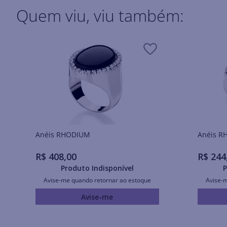
Quem viu, viu também:
Anéis RHODIUM
Ané
R$
408
,
00
R$
244
Produto Indisponível
P
Avise-me quando retornar ao estoque
Avise-
Avise-me