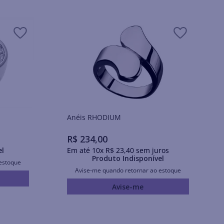
Anéis RHODIUM
R$
234
,
00
el
Em até
10
x
R$
23
,
40
sem juros
Produto Indisponível
estoque
Avise-me quando retornar ao estoque
Avise-me