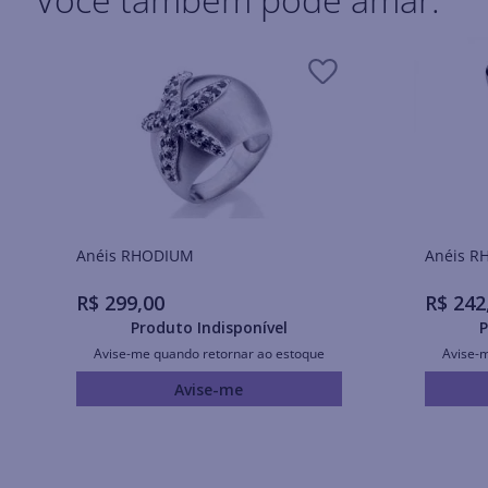
Anéis RHODIUM
Ané
R$
299
,
00
R$
242
Produto Indisponível
P
Avise-me quando retornar ao estoque
Avise-
Avise-me