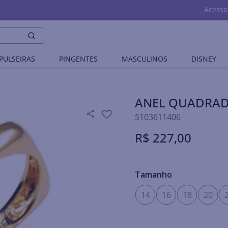
Acesso
PULSEIRAS
PINGENTES
MASCULINOS
DISNEY
ANEL QUADRAD
5103611406
R$
227
,
00
Tamanho
14
16
18
20