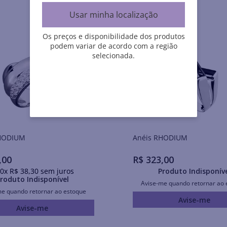
Usar minha localização
Os preços e disponibilidade dos produtos
podem variar de acordo com a região
selecionada.
is RHODIUM
Anéis RHODIUM
,
00
R$
323
,
00
0
x
R$
38
,
30
sem juros
Produto Indisponív
roduto Indisponível
Avise-me quando retornar ao 
me quando retornar ao estoque
Avise-me
Avise-me