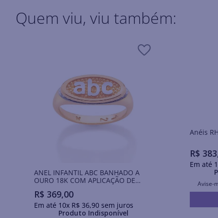
Quem viu, viu também:
Ané
R$
383
Em até
1
P
ANEL INFANTIL ABC BANHADO A
OURO 18K COM APLICAÇÃO DE
Avise-
RHODIUM
R$
369
,
00
Em até
10
x
R$
36
,
90
sem juros
Produto Indisponível