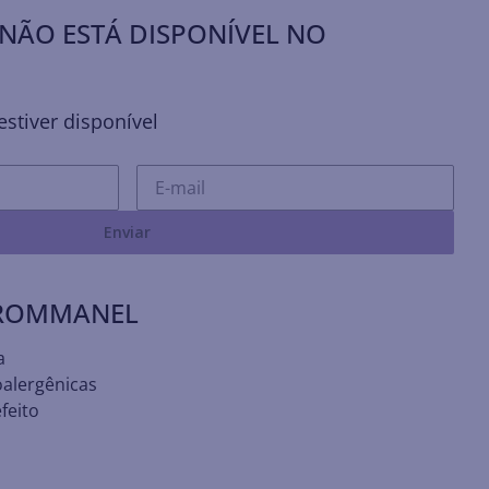
NÃO ESTÁ DISPONÍVEL NO
stiver disponível
Enviar
 ROMMANEL
a
oalergênicas
feito