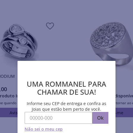
is RHODIUM
Anéis RHODIUM
UMA ROMMANEL PARA
,
00
R$
462
,
00
CHAMAR DE SUA!
roduto Indisponível
Produto Indisponív
me quando retornar ao estoque
Avise-me quando retornar ao 
Informe seu CEP de entrega e confira as
Joias que estão bem perto de você.
Avise-me
Avise-me
Ok
Não sei o meu cep