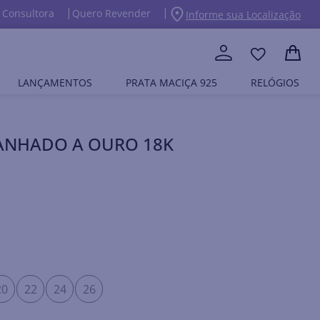
 Consultora
Quero Revender
Informe sua Localização
LANÇAMENTOS
PRATA MACIÇA 925
RELÓGIOS
BANHADO A OURO 18K
20
22
24
26