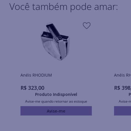
Você também pode amar:
Anéis RHODIUM
Ané
R$
323
,
00
R$
398
Produto Indisponível
P
Avise-me quando retornar ao estoque
Avise-
Avise-me