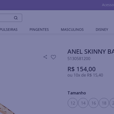
Acesso
PULSEIRAS
PINGENTES
MASCULINOS
DISNEY
ANEL SKINNY 
5130581200
R$
154
,
00
ou
10
x de
R$
15
,
40
Tamanho
12
14
16
18