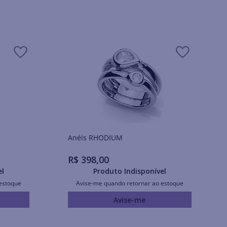
Anéis RHODIUM
R$
398
,
00
el
Produto Indisponível
estoque
Avise-me quando retornar ao estoque
Avise-me