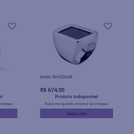
Anéis RHODIUM
R$
674
,
00
el
Produto Indisponível
estoque
Avise-me quando retornar ao estoque
Avise-me