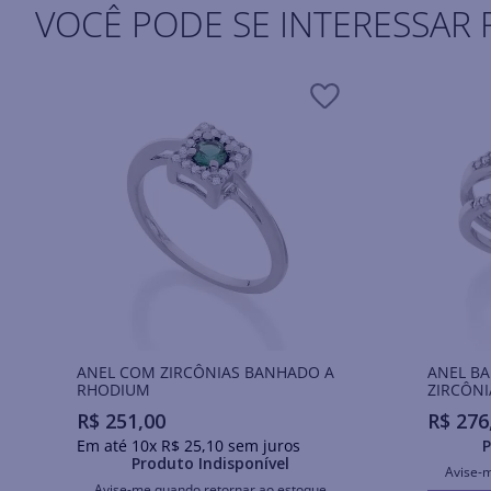
VOCÊ PODE SE INTERESSAR 
ANEL COM ZIRCÔNIAS BANHADO A
ANEL B
RHODIUM
ZIRCÔNI
R$
251
,
00
R$
276
Em até
10
x
R$
25
,
10
sem juros
P
Produto Indisponível
Avise-
Avise-me quando retornar ao estoque