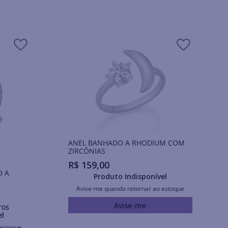
ANEL BANHADO A RHODIUM COM
ZIRCÔNIAS
R$
159
,
00
O A
Produto Indisponível
Avise-me quando retornar ao estoque
Avise-me
ros
el
estoque