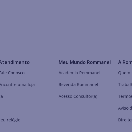
Atendimento
Meu Mundo Rommanel
A Ro
Fale Conosco
Academia Rommanel
Quem 
Encontre uma loja
Revenda Rommanel
Trabal
ça
Acesso Consultor(a)
Termos
Aviso 
eu relógio
Direito