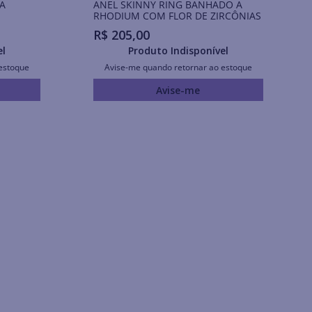
A
ANEL SKINNY RING BANHADO A
RHODIUM COM FLOR DE ZIRCÔNIAS
R$
205
,
00
el
Produto Indisponível
estoque
Avise-me quando retornar ao estoque
Avise-me