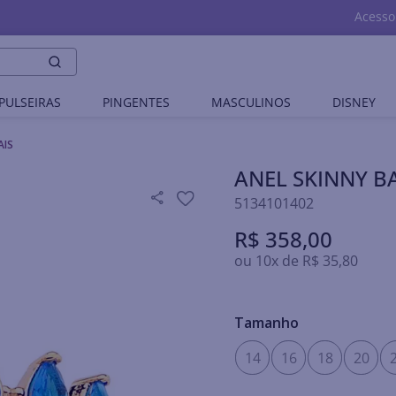
Acesso
PULSEIRAS
PINGENTES
MASCULINOS
DISNEY
AIS
ANEL SKINNY B
5134101402
R$
358
,
00
ou
10
x de
R$
35
,
80
Tamanho
14
16
18
20