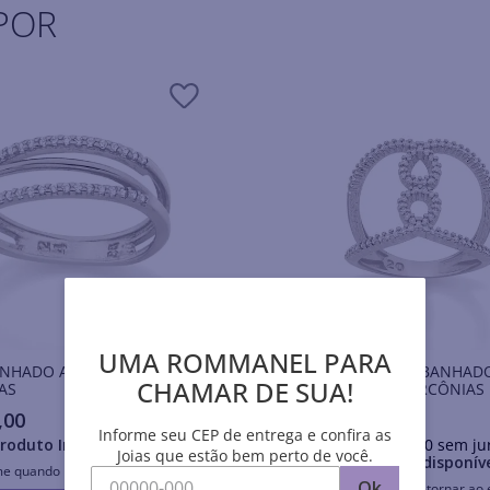
POR
UMA ROMMANEL PARA
ANHADO A RHODIUM COM
ANEL ARO DUPLO BANHAD
CHAMAR DE SUA!
AS
RHODIUM COM ZIRCÔNIAS
,
00
R$
413
,
00
Informe seu CEP de entrega e confira as
roduto Indisponível
Em até
10
x
R$
41
,
30
sem ju
Joias que estão bem perto de você.
Produto Indisponív
me quando retornar ao estoque
Ok
Avise-me quando retornar ao 