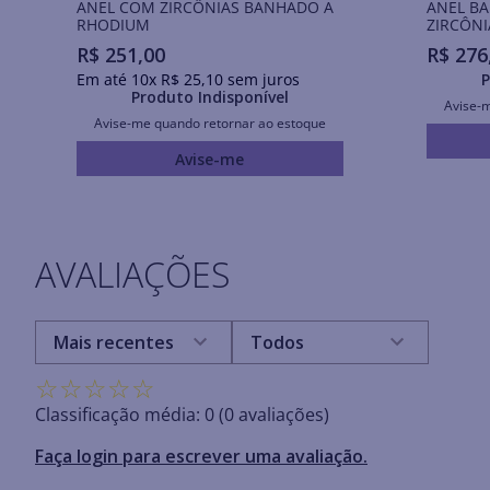
ANEL COM ZIRCÔNIAS BANHADO A
ANEL B
RHODIUM
ZIRCÔNI
R$
251
,
00
R$
276
Em até
10
x
R$
25
,
10
sem juros
P
Produto Indisponível
Avise-
Avise-me quando retornar ao estoque
Avise-me
AVALIAÇÕES
Mais recentes
Todos
☆
☆
☆
☆
☆
Classificação média: 0
(0 avaliações)
Faça login para escrever uma avaliação.