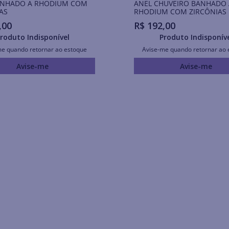
ANHADO A RHODIUM COM
ANEL CHUVEIRO BANHADO 
AS
RHODIUM COM ZIRCÔNIAS
,
00
R$
192
,
00
roduto Indisponível
Produto Indisponív
me quando retornar ao estoque
Avise-me quando retornar ao 
Avise-me
Avise-me