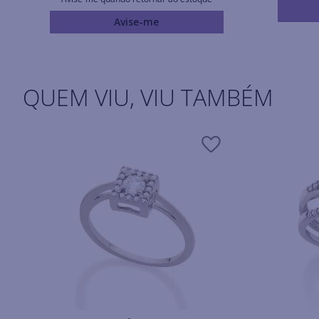
Avise-me
QUEM VIU, VIU TAMBÉM