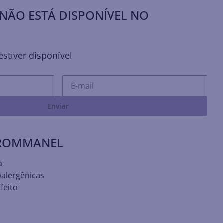
NÃO ESTÁ DISPONÍVEL NO
stiver disponível
Enviar
 ROMMANEL
a
oalergênicas
feito