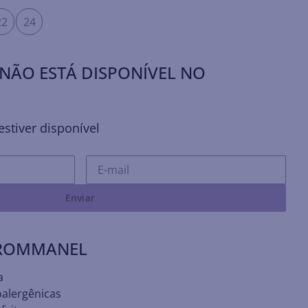
22
24
NÃO ESTÁ DISPONÍVEL NO
stiver disponível
Enviar
 ROMMANEL
a
oalergênicas