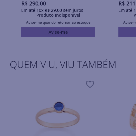
R$
290
,
00
R$
211
Em até
10
x
R$
29
,
00
sem juros
Em até
1
Produto Indisponível
P
Avise-me quando retornar ao estoque
Avise-
Avise-me
QUEM VIU, VIU TAMBÉM