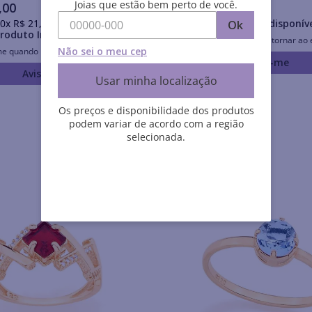
Joias que estão bem perto de você.
,
00
R$
260
,
00
0
x
R$
21
,
10
sem juros
Produto Indisponív
Ok
roduto Indisponível
Avise-me quando retornar ao 
Não sei o meu cep
me quando retornar ao estoque
Avise-me
Avise-me
Usar minha localização
Os preços e disponibilidade dos produtos
podem variar de acordo com a região
selecionada.