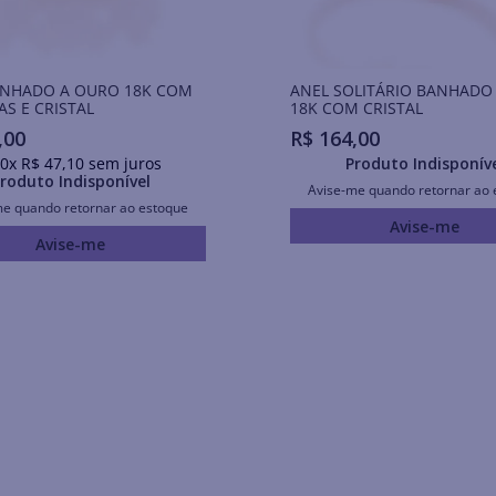
ANHADO A OURO 18K COM
ANEL SOLITÁRIO BANHADO
AS E CRISTAL
18K COM CRISTAL
,
00
R$
164
,
00
0
x
R$
47
,
10
sem juros
Produto Indisponív
roduto Indisponível
Avise-me quando retornar ao 
me quando retornar ao estoque
Avise-me
Avise-me