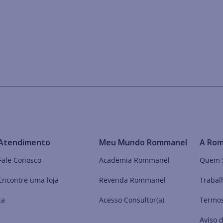
Atendimento
Meu Mundo Rommanel
A Ro
Fale Conosco
Academia Rommanel
Quem 
Encontre uma loja
Revenda Rommanel
Trabal
ça
Acesso Consultor(a)
Termos
Aviso 