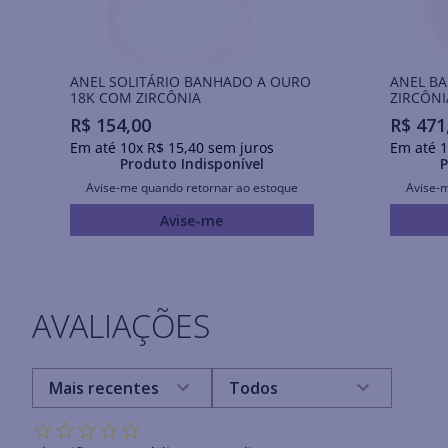
ANEL SOLITÁRIO BANHADO A OURO
ANEL B
18K COM ZIRCÔNIA
ZIRCÔNI
R$
154
,
00
R$
471
Em até
10
x
R$
15
,
40
sem juros
Em até
1
Produto Indisponível
P
Avise-me quando retornar ao estoque
Avise-
Avise-me
AVALIAÇÕES
Mais recentes
Todos
☆
☆
☆
☆
☆