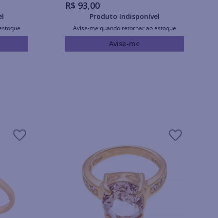
R$
93
,
00
el
Produto Indisponível
estoque
Avise-me quando retornar ao estoque
Avise-me