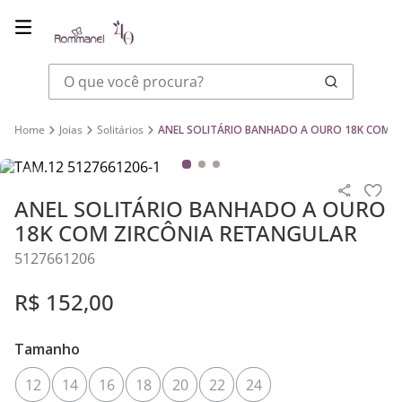
O que você procura?
Joias
Solitários
ANEL SOLITÁRIO BANHADO A OURO 18K COM Z
ANEL SOLITÁRIO BANHADO A OURO
18K COM ZIRCÔNIA RETANGULAR
5127661206
R$
152
,
00
Tamanho
12
14
16
18
20
22
24