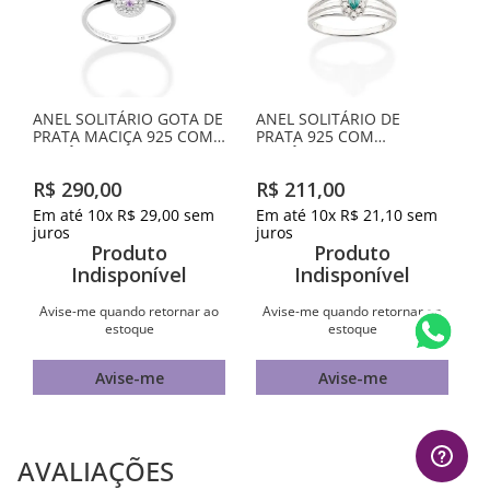
Avise-me
QUEM VIU, VIU TAMBÉM
ANEL SOLITÁRIO GOTA DE
ANEL SOLITÁRIO DE
PRATA MACIÇA 925 COM
PRATA 925 COM
ZIRCÔNIAS
ZIRCÔNIAS
R$
290
,
00
R$
211
,
00
Em até
10
x
R$
29
,
00
sem
Em até
10
x
R$
21
,
10
sem
juros
juros
Produto
Produto
Indisponível
Indisponível