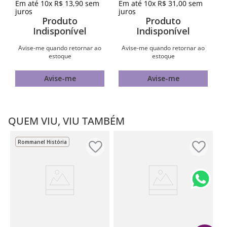
Em até
10
x
R$
13
,
90
sem
Em até
10
x
R$
31
,
00
sem
juros
juros
Produto
Produto
Indisponível
Indisponível
Avise-me quando retornar ao
Avise-me quando retornar ao
estoque
estoque
Avise-me
Avise-me
QUEM VIU, VIU TAMBÉM
Rommanel História