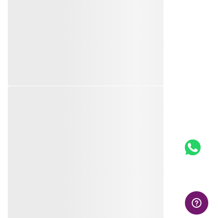
QUEM VIU, VIU TAMBÉM
ANEL SOLITÁRIO COM
ANEL SOLITÁRIO DE
ZIRCÔNIA CARRÊ DE
PRATA 925 COM
PRATA MACIÇA 925
ZIRCÔNIAS
R$
365
,
00
R$
319
,
00
Em até
10
x
R$
36
,
50
sem
Produto
juros
Indisponível
Produto
Indisponível
Avise-me quando retornar ao
estoque
Avise-me quando retornar ao
estoque
Avise-me
Avise-me
AVALIAÇÕES