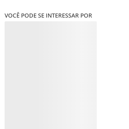
VOCÊ PODE SE INTERESSAR POR
ANEL SOLITÁRIO
BANHADO A OURO 18K
COM CRISTAL E ZIRCÔNIA
ANEL INFANTIL SOLITÁRIO
R$
226
,
00
BANHADO A OURO 18K
COM ZIRCÔNIA
Produto
Indisponível
R$
123
,
00
Em até
10
x
R$
12
,
30
sem
Avise-me quando retornar ao
juros
estoque
Produto
Indisponível
Avise-me
Avise-me quando retornar ao
estoque
Avise-me